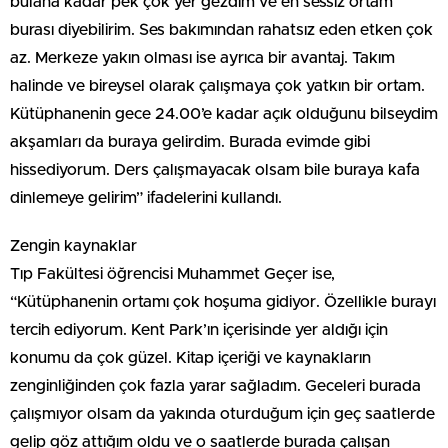
bulana kadar pek çok yer gezdim ve en sessiz ortam
burası diyebilirim. Ses bakımından rahatsız eden etken çok
az. Merkeze yakın olması ise ayrıca bir avantaj. Takım
halinde ve bireysel olarak çalışmaya çok yatkın bir ortam.
Kütüphanenin gece 24.00’e kadar açık olduğunu bilseydim
akşamları da buraya gelirdim. Burada evimde gibi
hissediyorum. Ders çalışmayacak olsam bile buraya kafa
dinlemeye gelirim” ifadelerini kullandı.
Zengin kaynaklar
Tıp Fakültesi öğrencisi Muhammet Geçer ise,
“Kütüphanenin ortamı çok hoşuma gidiyor. Özellikle burayı
tercih ediyorum. Kent Park’ın içerisinde yer aldığı için
konumu da çok güzel. Kitap içeriği ve kaynakların
zenginliğinden çok fazla yarar sağladım. Geceleri burada
çalışmıyor olsam da yakında oturduğum için geç saatlerde
gelip göz attığım oldu ve o saatlerde burada çalışan