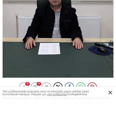
0
0
Veri politikasındaki amaçlarla sınırlı ve mevzuata uygun şekilde çerez
konumlandırmaktayız. Detaylar için
veri politikamızı
inceleyebilirsiniz
Drenaj kanalları temizlik çalışmalarıyla ilgili açıklamalarda
bulunan Tarımsal Hizmetler ve Muhtarlık İşleri Dairesi
Başkanı Yusuf Çelebi, “Drenaj kanallarının bakımı için 2017