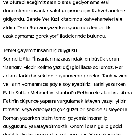
ve oturabileceğimiz alan olarak geçiyor ama eski
dönemlerde insanlar vakit geçirmek için Kahvehanelere
gidiyordu. Bende Yer Kızıl kitabımda kahvehaneleri ele
aldım. Tarih Romanı yazarken günümüzden bir tık
uzaklaşmamız gerekiyor” ifadelerinde bulundu.
Temel gayemiz insanın iç duygusu
Sürmelioğlu, “İnsanlarımız arasındaki en büyük sorun
‘lisandır.’ Hiçbir kelime yazıldığı gibi ifade edilemez. Her
anlamı farklı bir şekilde düşünmemiz gerekir. Tarih yazımı
ve Tarih Romanını da şöyle söyleyebiliriz; Tarihi yazarken
Fatih Sultan Mehmet’in İstanbul’u Fethini ele alabiliriz. Ama
Fatih’in düşünce yapısını vurgulamak isteyen yazıyı iyi bir
romancı veya edebiyatçı çok güzel bir şekilde süsleyebilir.
Roman yazarken bizim temel gayemiz insanın iç
duygusunu yakalayabilmektir. Önemli olan gelip geçici
değil, kalıcı bir eseri ortaya çıkarmaktır. Yazmak için bir