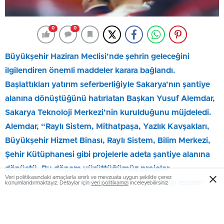
0
0
Büyükşehir Haziran Meclisi’nde şehrin geleceğini
ilgilendiren önemli maddeler karara bağlandı.
Başlattıkları yatırım seferberliğiyle Sakarya’nın şantiye
alanına dönüştüğünü hatırlatan Başkan Yusuf Alemdar,
Sakarya Teknoloji Merkezi’nin kurulduğunu müjdeledi.
Alemdar, “Raylı Sistem, Mithatpaşa, Yazlık Kavşakları,
Büyükşehir Hizmet Binası, Raylı Sistem, Bilim Merkezi,
Şehir Kütüphanesi gibi projelerle adeta şantiye alanına
dönüştü. Bu dönem yürüttüğümüz projeler
Veri politikasındaki amaçlarla sınırlı ve mevzuata uygun şekilde çerez
çocuklarımızın, torunlarımızın gurur duyacağı eserler
konumlandırmaktayız. Detaylar için
veri politikamızı
inceleyebilirsiniz
olacak” dedi.