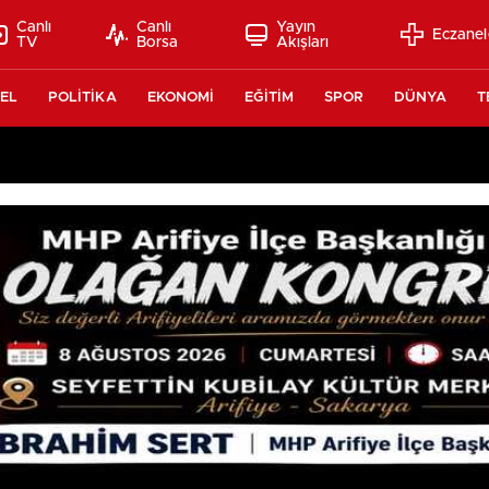
Canlı
Canlı
Yayın
Eczanel
TV
Borsa
Akışları
EL
POLİTİKA
EKONOMİ
EĞİTİM
SPOR
DÜNYA
T