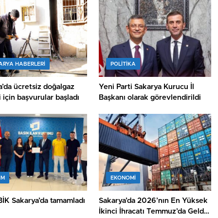
ARYA HABERLERI
POLİTİKA
’da ücretsiz doğalgaz
Yeni Parti Sakarya Kurucu İl
 için başvurular başladı
Başkanı olarak görevlendirildi
İM
EKONOMİ
 BİK Sakarya’da tamamladı
Sakarya’da 2026’nın En Yüksek
İkinci İhracatı Temmuz’da Geldi: