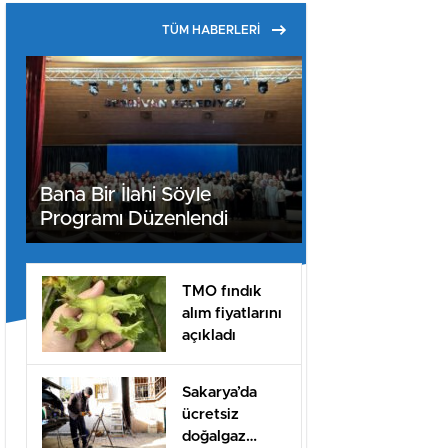
TÜM HABERLERİ
Bana Bir İlahi Söyle
Programı Düzenlendi
TMO fındık
alım fiyatlarını
açıkladı
Sakarya’da
ücretsiz
doğalgaz