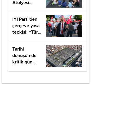
Atölyesi
kapılarını açtı
İYİ Parti’den
çerçeve yasa
tepkisi: “Türk
milletine
hesap
Tarihi
vereceksiniz”
dönüşümde
kritik gün
felaketin
yıldönümü
olan 17
Ağustos