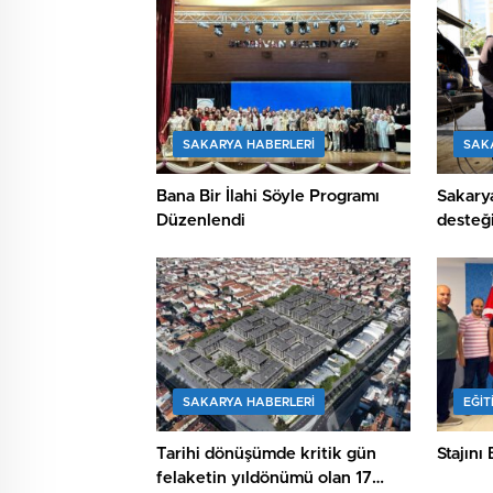
SAKARYA HABERLERI
SAK
Bana Bir İlahi Söyle Programı
Sakarya
Düzenlendi
desteği
SAKARYA HABERLERI
EĞİT
Tarihi dönüşümde kritik gün
Stajını
felaketin yıldönümü olan 17