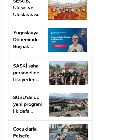
SESOB,
Ulusal ve
Uluslararası
Projeler İçin
İş Birliği
Yugoslavya
Ağını
Döneminde
Güçlendiriyor
Boşnak
Kimliğine
TÜBİTAK
SASKİ saha
1001 Desteği
personeline
İtfaiye’den
uygulamalı
güvenlik
SUBÜ’de üç
eğitimi
yeni program
ilk defa
öğrenci
alacak
Çocuklarla
Felsefe