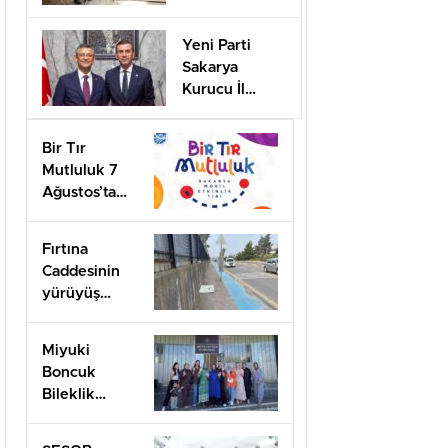
desteği için
başvurular
Yeni Parti
başladı
Sakarya
Kurucu İl
Başkanı olarak
görevlendirildi
Bir Tır
Mutluluk 7
Ağustos’ta
Arifiye’de!
Fırtına
Caddesinin
yürüyüş
yolları ilgi
bekliyor!
Miyuki
Boncuk
Bileklik
Yapımını
öğrendiler