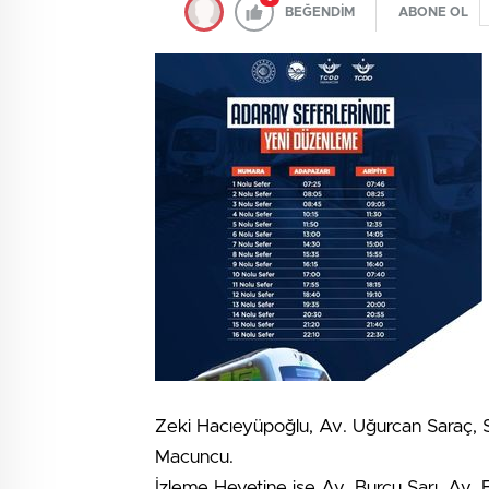
BEĞENDİM
ABONE OL
Zeki Hacıeyüpoğlu, Av. Uğurcan Saraç, St
Macuncu.
İzleme Heyetine ise Av. Burcu Sarı, Av. 