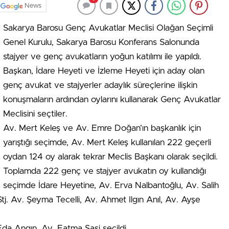
News
Sakarya Barosu Genç Avukatlar Meclisi Olağan Seçimli
Genel Kurulu, Sakarya Barosu Konferans Salonunda
stajyer ve genç avukatların yoğun katılımı ile yapıldı.
Başkan, İdare Heyeti ve İzleme Heyeti için aday olan
genç avukat ve stajyerler adaylık süreçlerine ilişkin
konuşmaların ardından oylarını kullanarak Genç Avukatlar
Meclisini seçtiler.
Av. Mert Keleş ve Av. Emre Doğan’ın başkanlık için
yarıştığı seçimde, Av. Mert Keleş kullanılan 222 geçerli
oydan 124 oy alarak tekrar Meclis Başkanı olarak seçildi.
Toplamda 222 genç ve stajyer avukatın oy kullandığı
seçimde İdare Heyetine, Av. Erva Nalbantoğlu, Av. Salih
j. Av. Şeyma Tecelli, Av. Ahmet Ilgın Anıl, Av. Ayşe
Eda Angın, Av. Fatma Şasi seçildi.