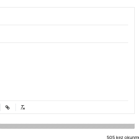
556.5 Milyon Dolar
505 kez okunm