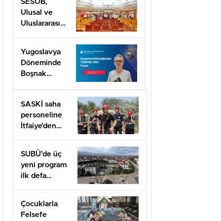
SESOB,
Ulusal ve
Uluslararası
Projeler İçin
İş Birliği
Yugoslavya
Ağını
Döneminde
Güçlendiriyor
Boşnak
Kimliğine
TÜBİTAK
SASKİ saha
1001 Desteği
personeline
İtfaiye’den
uygulamalı
güvenlik
SUBÜ’de üç
eğitimi
yeni program
ilk defa
öğrenci
alacak
Çocuklarla
Felsefe