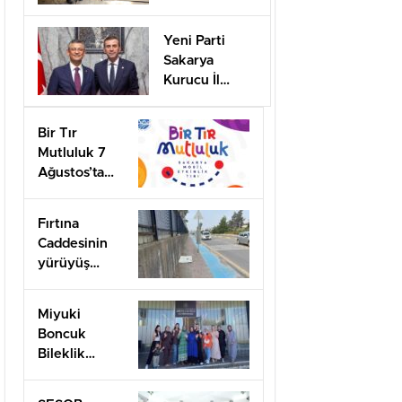
desteği için
başvurular
Yeni Parti
başladı
Sakarya
Kurucu İl
Başkanı olarak
görevlendirildi
Bir Tır
Mutluluk 7
Ağustos’ta
Arifiye’de!
Fırtına
Caddesinin
yürüyüş
yolları ilgi
bekliyor!
Miyuki
Boncuk
Bileklik
Yapımını
öğrendiler