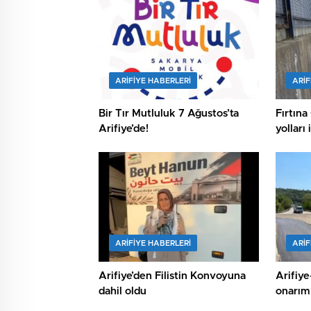
ARIFIYE HABERLERI
ARIF
Bir Tır Mutluluk 7 Ağustos’ta
Fırtına
Arifiye’de!
yolları 
ARIFIYE HABERLERI
ARIF
Arifiye’den Filistin Konvoyuna
Arifiy
dahil oldu
onarım 