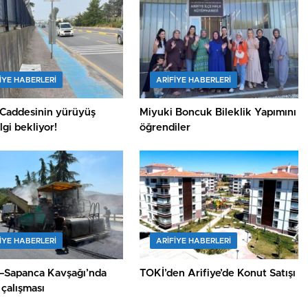
IYE HABERLERI
ARIFIYE HABERLERI
 Caddesinin yürüyüş
Miyuki Boncuk Bileklik Yapımını
ilgi bekliyor!
öğrendiler
IYE HABERLERI
ARIFIYE HABERLERI
e–Sapanca Kavşağı’nda
TOKİ’den Arifiye’de Konut Satışı
çalışması