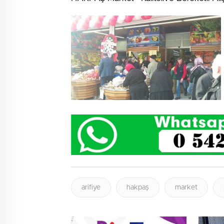
arifiye
hakpaş
market