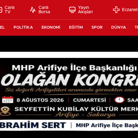
Canlı
Canlı
Yayın
Eczanel
TV
Borsa
Akışları
EL
POLİTİKA
EKONOMİ
EĞİTİM
SPOR
DÜNYA
T