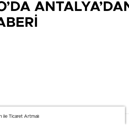
DA ANTALYA’DAN
ABERİ
ile Ticaret Artmalı
ile Ticaret Artmalı
. Detaylar için
veri politikamızı
inceleyebilirsiniz