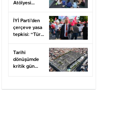
Atölyesi
kapılarını açtı
İYİ Parti’den
çerçeve yasa
tepkisi: “Türk
milletine
hesap
Tarihi
vereceksiniz”
dönüşümde
kritik gün
felaketin
yıldönümü
olan 17
Ağustos