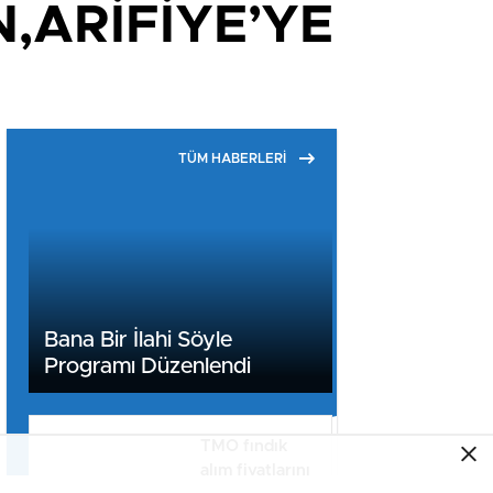
,ARİFİYE’YE
TÜM HABERLERİ
Bana Bir İlahi Söyle
Programı Düzenlendi
TMO fındık
alım fiyatlarını