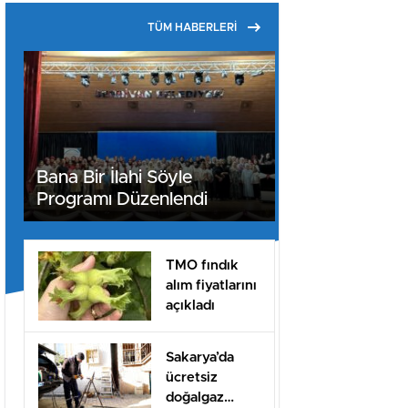
TÜM HABERLERİ
Bana Bir İlahi Söyle
Programı Düzenlendi
TMO fındık
alım fiyatlarını
açıkladı
Sakarya’da
ücretsiz
doğalgaz