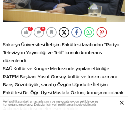
0
0
Sakarya Üniversitesi İletişim Fakültesi tarafından “Radyo
Televizyon Yayıncılığı ve Telif” konulu konferans
düzenlendi.
SAÜ Kültür ve Kongre Merkezinde yapılan etkinliğe
RATEM Başkanı Yusuf Gürsoy, kültür ve turizm uzmanı
Barış Gözübüyük, sanatçı Özgün Uğurlu ile İletişim
Fakültesi Dr. Öğr. Üyesi Mustafa Öztunç konuşmacı olarak
katıldı.
Veri politikasındaki amaçlarla sınırlı ve mevzuata uygun şekilde çerez
konumlandırmaktayız. Detaylar için
veri politikamızı
inceleyebilirsiniz
Aklımızdaki düşünceler eser değildir
RATEM Başkanı Yusuf Gürsoy konuşmasında teknoloji ve
telif hakları ilişkisine değindi. Teknoloji geliştikçe telif