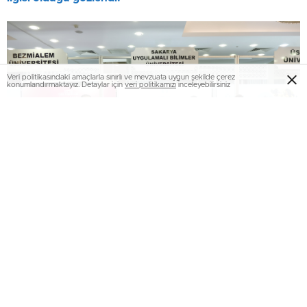
Veri politikasındaki amaçlarla sınırlı ve mevzuata uygun şekilde çerez
konumlandırmaktayız. Detaylar için
veri politikamızı
inceleyebilirsiniz
Sakarya Uygulamalı Bilimler Üniversitesi (SUBÜ), Üniversite
Tercih ve Kariyer Günleri kapsamında Sakarya Sen Otel ve
Kocaeli Kongre Merkezi’nde düzenlenen fuarlarda
üniversitenin tanıtımı için yer aldı. Türkiye genelinden ve