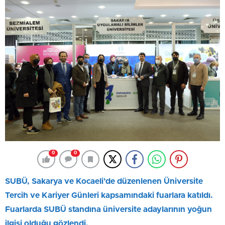
0
0
SUBÜ, Sakarya ve Kocaeli’de düzenlenen Üniversite
Tercih ve Kariyer Günleri kapsamındaki fuarlara katıldı.
Fuarlarda SUBÜ standına üniversite adaylarının yoğun
ilgisi olduğu gözlendi.