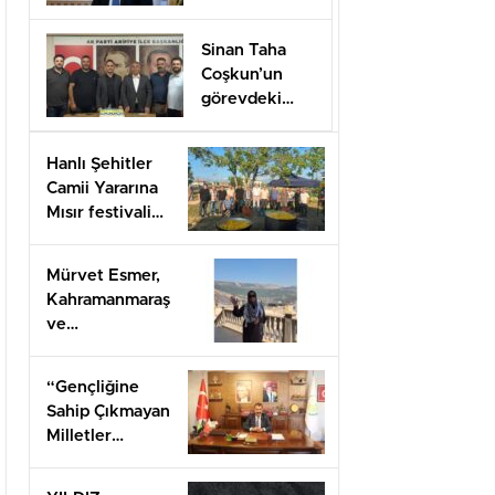
Düzenlenecek
Sinan Taha
Coşkun’un
görevdeki
1.yılı coşkuyla
kutlandı.
Hanlı Şehitler
Camii Yararına
Mısır festivali
düzenlendi
Mürvet Esmer,
Kahramanmaraş
ve
Gaziantep’ten
Arifiye’lilere
“Gençliğine
mesaj
Sahip Çıkmayan
gönderdi.
Milletler
Geleceğini İnşa
Edemez”