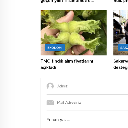
geçen yılın 11 santimetre
Buluşm
üzerinde
EKONOMİ
SAK
TMO fındık alım fiyatlarını
Sakarya
açıkladı
desteği