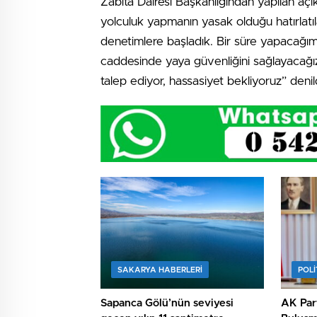
Zabıta Dairesi Başkanlığından yapılan açı
yolculuk yapmanın yasak olduğu hatırlatı
denetimlere başladık. Bir süre yapacağımı
caddesinde yaya güvenliğini sağlayacağız
talep ediyor, hassasiyet bekliyoruz” denild
SAKARYA HABERLERI
POLİ
Sapanca Gölü’nün seviyesi
AK Part