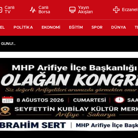
Canlı
Canlı
Yayın
Eczanel
TV
Borsa
Akışları
EL
POLİTİKA
EKONOMİ
EĞİTİM
SPOR
DÜNYA
T
 GÜNÜ!..