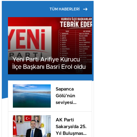
TÜM HABERLERİ
Yeni Parti Arifiye Kurucu
İlçe Başkanı Basri Erol oldu
Sapanca
Gölü’nün
seviyesi
geçen yılın 11
santimetre
AK Parti
üzerinde
Sakarya’da 25.
Yıl Buluşması