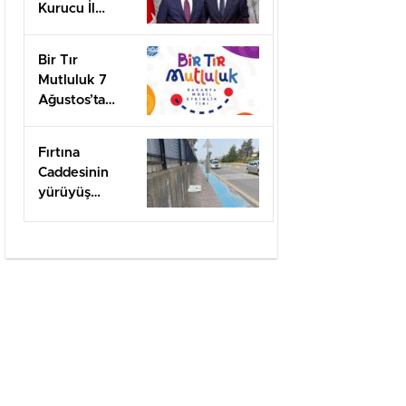
Kurucu İl
Başkanı olarak
görevlendirildi
Bir Tır
Mutluluk 7
Ağustos’ta
Arifiye’de!
Fırtına
Caddesinin
yürüyüş
yolları ilgi
bekliyor!