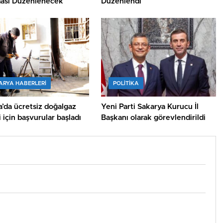
ası Düzenlenecek
Düzenlendi
ARYA HABERLERI
POLİTİKA
’da ücretsiz doğalgaz
Yeni Parti Sakarya Kurucu İl
 için başvurular başladı
Başkanı olarak görevlendirildi