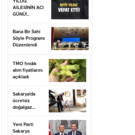
YILDIZ
AİLESİNİN ACI
GÜNÜ!..
Bana Bir İlahi
Söyle Programı
Düzenlendi
TMO fındık
alım fiyatlarını
açıkladı
Sakarya’da
ücretsiz
doğalgaz
desteği için
başvurular
Yeni Parti
başladı
Sakarya