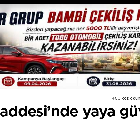
403 kez oku
addesi’nde yaya güv