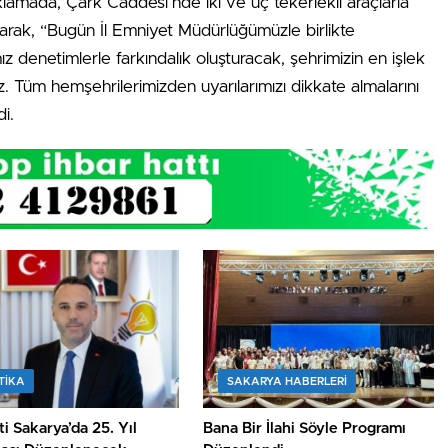
klamada, Çark Caddesi’nde iki ve üç tekerlekli araçlarla
larak, “Bugün İl Emniyet Müdürlüğümüzle birlikte
z denetimlerle farkındalık oluşturacak, şehrimizin en işlek
. Tüm hemşehrilerimizden uyarılarımızı dikkate almalarını
i.
TİKA
SAKARYA HABERLERI
i Sakarya’da 25. Yıl
Bana Bir İlahi Söyle Programı