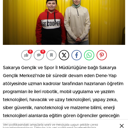
0
0
Sakarya Gençlik ve Spor İl Müdürlüğüne bağlı Sakarya
Gençlik Merkezi’nde bir süredir devam eden Dene-Yap
atölyesinde uzman kadrolar tarafından hazırlanan öğretim
programları ile ileri robotik, mobil uygulama ve yazılım
teknolojileri, havacılık ve uzay teknolojileri, yapay zeka,
siber güvenlik, nanoteknoloji ve malzeme bilimi, enerji
teknolojileri alanlarda eğitim gören öğrenciler geleceğin
bilim insanları olarak görülüyor.
Veri politikasındaki amaçlarla sınırlı ve mevzuata uygun şekilde çerez
konumlandırmaktayız. Detaylar için
veri politikamızı
inceleyebilirsiniz