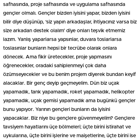
safhasında, proje safhasında ve uygulama safhasında
gençler olmalı. Gençler bizden iyisini yapar, bizden iyisini
bilir diye düşünüp, ‘siz yapın arkadaşlar, ihtiyacınız varsa biz
size arkadan destek olalım’ diye onları teşvik etmemiz
lazım. Yanlış yaparlarsa yapsınlar, duvara toslarlarsa
toslasınlar bunların hepsi bir tecrübe olarak onlara
dönecek. Ama fikir üretecekler, proje yapmasını
öğrenecekler, oradaki sahiplenmeyi çok daha
özümseyecekler ve bu benim projem diyerek bundan keyif
alacaklar. Bir genç deyip geçmeyelim. Dün biz uçak
yapamadık, tank yapamadık, roket yapamadık, helikopter
yapamadık, uçak gemisi yapamadık ama bugünkü gençler
bunu yapıyor. Yarının gençleri bunların da iyisini
yapacaklar. Biz niye bu gençlere güvenmeyelim? Gençlere
tavsiyem hayatlarını üçe bölmeleri; üçte birini istirahat ve
uykularına, üçte birini işlerine ve maişetlerine, üçte birini ise