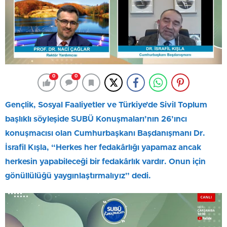
0
0
Gençlik, Sosyal Faaliyetler ve Türkiye’de Sivil Toplum
başlıklı söyleşide SUBÜ Konuşmaları’nın 26’ıncı
konuşmacısı olan Cumhurbaşkanı Başdanışmanı Dr.
İsrafil Kışla, “Herkes her fedakârlığı yapamaz ancak
herkesin yapabileceği bir fedakârlık vardır. Onun için
gönüllülüğü yaygınlaştırmalıyız” dedi.