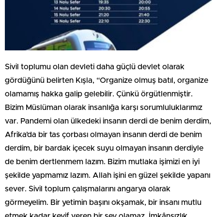
Sivil toplumu olan devleti daha güçlü devlet olarak
gördüğünü belirten Kışla, “Organize olmuş batıl, organize
olamamış hakka galip gelebilir. Çünkü örgütlenmiştir.
Bizim Müslüman olarak insanlığa karşı sorumluluklarımız
var. Pandemi olan ülkedeki insanın derdi de benim derdim,
Afrika’da bir tas çorbası olmayan insanın derdi de benim
derdim, bir bardak içecek suyu olmayan insanın derdiyle
de benim dertlenmem lazım. Bizim mutlaka işimizi en iyi
şekilde yapmamız lazım. Allah işini en güzel şekilde yapanı
sever. Sivil toplum çalışmalarını angarya olarak
görmeyelim. Bir yetimin başını okşamak, bir insanı mutlu
etmek kadar keyif veren bir şey olamaz. İmkânsızlık