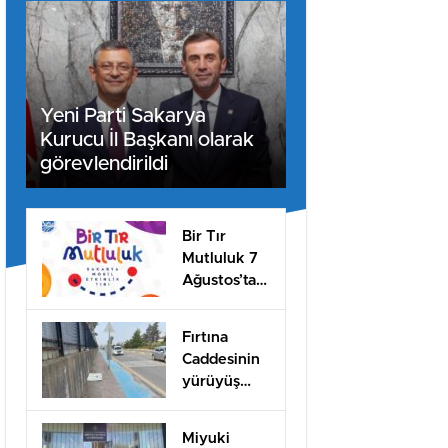
Yeni Parti Sakarya
Kurucu İl Başkanı olarak
görevlendirildi
Bir Tır
Mutluluk 7
Ağustos’ta
Arifiye’de!
Fırtına
Caddesinin
yürüyüş
yolları ilgi
bekliyor!
Miyuki