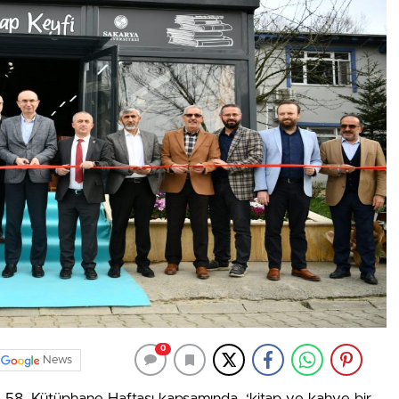
0
News
58. Kütüphane Haftası kapsamında, ‘kitap ve kahve bir