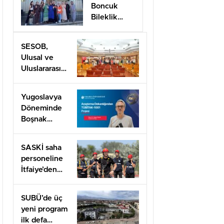
Boncuk
Bileklik
Yapımını
öğrendiler
SESOB,
Ulusal ve
Uluslararası
Projeler İçin
İş Birliği
Yugoslavya
Ağını
Döneminde
Güçlendiriyor
Boşnak
Kimliğine
TÜBİTAK
SASKİ saha
1001 Desteği
personeline
İtfaiye’den
uygulamalı
güvenlik
SUBÜ’de üç
eğitimi
yeni program
ilk defa