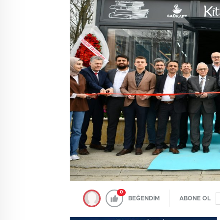
0
BEĞENDİM
ABONE OL