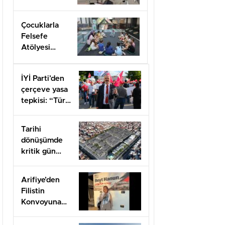
öğrenci
alacak
Çocuklarla
Felsefe
Atölyesi
kapılarını açtı
İYİ Parti’den
çerçeve yasa
tepkisi: “Türk
milletine
hesap
Tarihi
vereceksiniz”
dönüşümde
kritik gün
felaketin
yıldönümü
Arifiye’den
olan 17
Filistin
Ağustos
Konvoyuna
dahil oldu