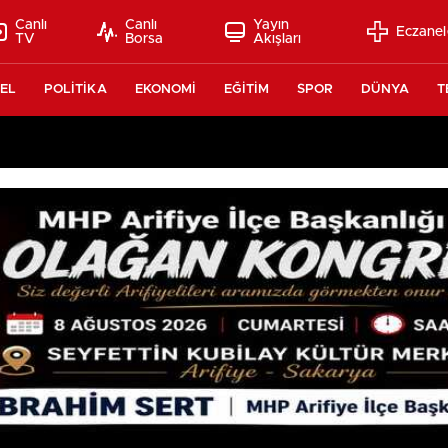
Canlı
Canlı
Yayın
Eczanel
TV
Borsa
Akışları
EL
POLİTİKA
EKONOMİ
EĞİTİM
SPOR
DÜNYA
T