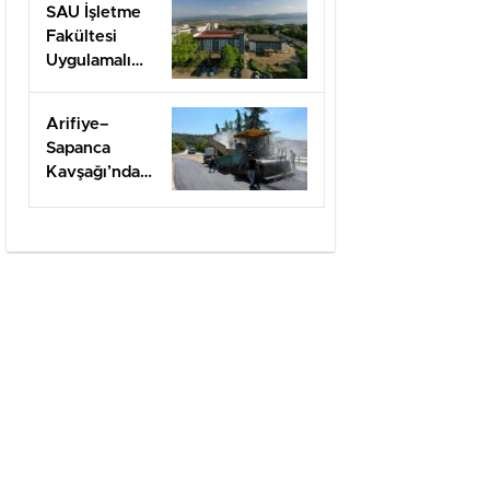
SAU İşletme
Fakültesi
Uygulamalı
Eğitimle İş
Dünyasına
Arifiye–
Hazırlıyor
Sapanca
Kavşağı’nda
onarım
çalışması