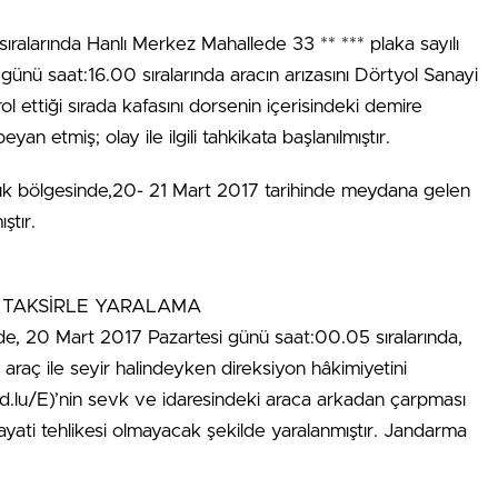
ıralarında Hanlı Merkez Mahallede 33 ** *** plaka sayılı
ünü saat:16.00 sıralarında aracın arızasını Dörtyol Sanayi
ol ettiği sırada kafasını dorsenin içerisindeki demire
yan etmiş; olay ile ilgili tahkikata başlanılmıştır.
luk bölgesinde,20- 21 Mart 2017 tarihinde meydana gelen
ştır.
U TAKSİRLE YARALAMA
de, 20 Mart 2017 Pazartesi günü saat:00.05 sıralarında,
 araç ile seyir halindeyken direksiyon hâkimiyetini
.lu/E)’nin sevk ve idaresindeki araca arkadan çarpması
ati tehlikesi olmayacak şekilde yaralanmıştır. Jandarma