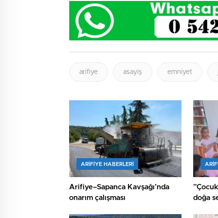
arifiye
asayiş
emniyet
ARIFIYE HABERLERI
ARIF
Arifiye–Sapanca Kavşağı’nda
”Çocukların hay
onarım çalışması
doğa se
yaptı.”