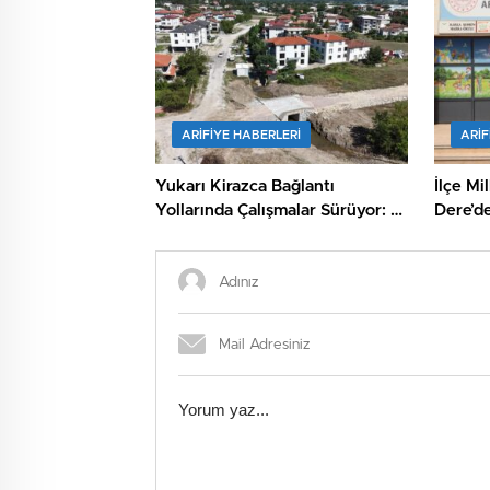
ARIFIYE HABERLERI
ARIF
Yukarı Kirazca Bağlantı
İlçe Mi
Yollarında Çalışmalar Sürüyor: 2
Dere’de
Yeni Köprü Yapılıyor