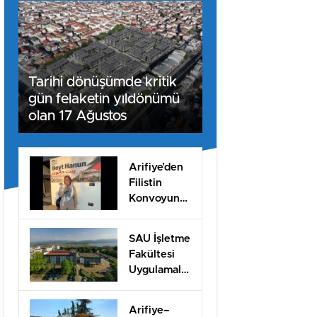
Tarihi dönüşümde kritik
gün felaketin yıldönümü
olan 17 Ağustos
Arifiye’den
Filistin
Konvoyuna
dahil oldu
SAU İşletme
Fakültesi
Uygulamalı
Eğitimle İş
Dünyasına
Arifiye–
Hazırlıyor