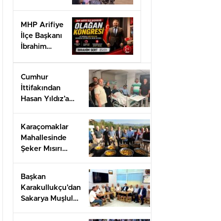
doğa
sevgisine
MHP Arifiye
ev sahipliği
İlçe Başkanı
yaptı.”
İbrahim
SERT’ten
Kongre
Cumhur
daveti
İttifakından
Hasan Yıldız’a
geçmiş olsun
ziyareti
Karaçomaklar
Mahallesinde
Şeker Mısırı
İkram programı
düzenlendi
Başkan
Karakullukçu’dan
Sakarya Muşlular
Derneği’ne
ziyaret