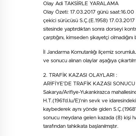
Olay Adi TAKSİRLE YARALAMA
Olay Özeti: 17.03.2017 günü saat:16.00 s
çekici sürücüsü S.Ç.(E.1958) 17.03.2017 g
sitesinde yaptırdıktan sonra dorseyi kontr
çarptığını, kimseden şikayetçi olmadığını be
İl Jandarma Komutanlığı ilçemiz sorumlu
ve sonucu alınan olaylar aşağıya çıkartılmı
2. TRAFİK KAZASI OLAYLARI :
ARİFİYE’DE TRAFİK KAZASI SONUC
Sakarya/Arifiye-Yukarıkirazca mahallesin
H.T.(1961’d.lu/E)’nin sevk ve idaresindeki
kaybederek aynı yönde giden S.Ç.(1968’d
sonucu meydana gelen kazada (8) kişi hay
tarafından tahkikata başlanılmıştır.