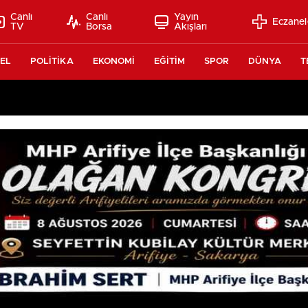
Canlı
Canlı
Yayın
Eczanel
TV
Borsa
Akışları
EL
POLİTİKA
EKONOMİ
EĞİTİM
SPOR
DÜNYA
T