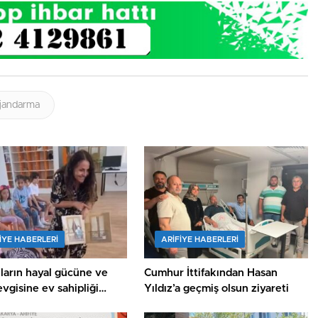
jandarma
IYE HABERLERI
ARIFIYE HABERLERI
al gücüne ve
Cumhur İttifakından Hasan
vgisine ev sahipliği
Yıldız’a geçmiş olsun ziyareti