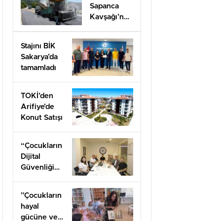
Sapanca
Kavşağı’nda
onarım
çalışması
Stajını BİK
Sakarya’da
tamamladı
TOKİ’den
Arifiye’de
Konut Satışı
“Çocukların
Dijital
Güvenliği
Öncelik
Olmalı”
”Çocukların
hayal
gücüne ve