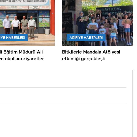
IYE HABERLERI
ARIFIYE HABERLERI
llî Eğitim Müdürü Ali
Bitkilerle Mandala Atölyesi
n okullara ziyaretler
etkinliği gerçekleşti