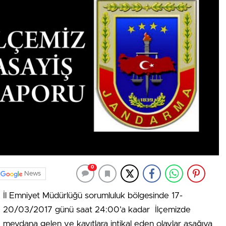
0
News
İl Emniyet Müdürlüğü sorumluluk bölgesinde 17-
20/03/2017 günü saat 24:00’a kadar İlçemizde
meydana gelen ve kayıtlara intikal eden olaylar aşağıya