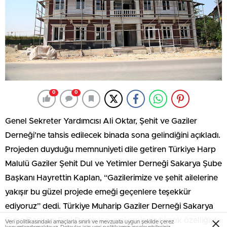
0
0
Genel Sekreter Yardımcısı Ali Oktar, Şehit ve Gaziler
Derneği’ne tahsis edilecek binada sona gelindiğini açıkladı.
Projeden duyduğu memnuniyeti dile getiren Türkiye Harp
Malulü Gaziler Şehit Dul ve Yetimler Derneği Sakarya Şube
Başkanı Hayrettin Kaplan, “Gazilerimize ve şehit ailelerine
yakışır bu güzel projede emeği geçenlere teşekkür
ediyoruz” dedi. Türkiye Muharip Gaziler Derneği Sakarya
Şube Başkanı Erol Demir ise yeni projenin birçok özelliğiyle
Veri politikasındaki amaçlarla sınırlı ve mevzuata uygun şekilde çerez