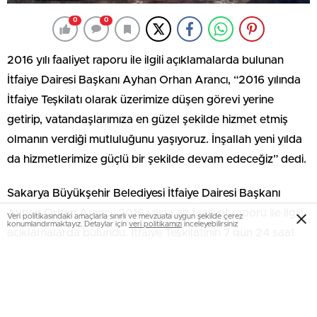
0
0
2016 yılı faaliyet raporu ile ilgili açıklamalarda bulunan
İtfaiye Dairesi Başkanı Ayhan Orhan Arancı, “2016 yılında
İtfaiye Teşkilatı olarak üzerimize düşen görevi yerine
getirip, vatandaşlarımıza en güzel şekilde hizmet etmiş
olmanın verdiği mutluluğunu yaşıyoruz. İnşallah yeni yılda
da hizmetlerimize güçlü bir şekilde devam edeceğiz” dedi.
Sakarya Büyükşehir Belediyesi İtfaiye Dairesi Başkanı
Ayhan Orhan Arancı, 2016 yılına ait faaliyet raporu ile ilgili
Veri politikasındaki amaçlarla sınırlı ve mevzuata uygun şekilde çerez
konumlandırmaktayız. Detaylar için
veri politikamızı
inceleyebilirsiniz
açıklamalarda bulundu. İtfaiye Teşkilatının 7 gün 24 saat
boyunca hizmete hazır olduğunu söyleyen Arancı, “2016
yılında da İtfaiye Teşkilatı olarak üzerimize düşen görevi
yerine getirip, vatandaşlarımıza en güzel şekilde hizmet
etmiş olmanın verdiği mutluluğu yaşıyoruz. Yeni binamız ve