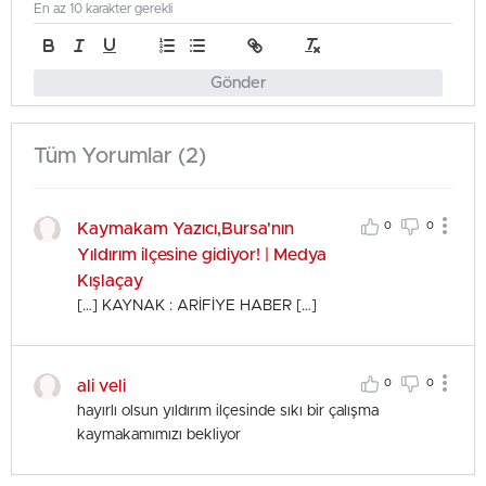
En az 10 karakter gerekli
Gönder
Tüm Yorumlar (2)
Kaymakam Yazıcı,Bursa'nın
0
0
Yıldırım ilçesine gidiyor! | Medya
Kışlaçay
[…] KAYNAK : ARİFİYE HABER […]
ali veli
0
0
hayırlı olsun yıldırım ilçesinde sıkı bir çalışma
kaymakamımızı bekliyor