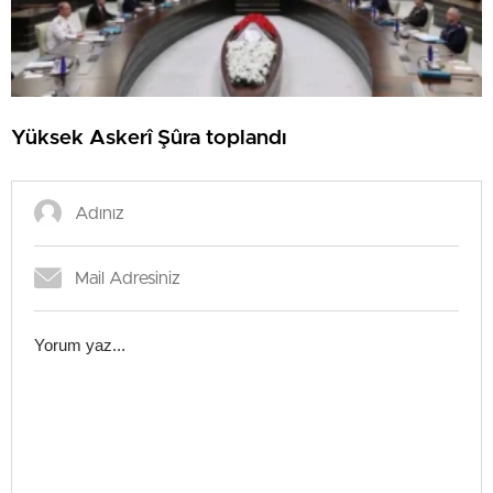
Yüksek Askerî Şûra toplandı