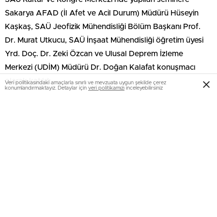
Sakarya AFAD (İl Afet ve Acil Durum) Müdürü Hüseyin
Kaşkaş, SAÜ Jeofizik Mühendisliği Bölüm Başkanı Prof.
Dr. Murat Utkucu, SAÜ İnşaat Mühendisliği öğretim üyesi
Yrd. Doç. Dr. Zeki Özcan ve Ulusal Deprem İzleme
Merkezi (UDİM) Müdürü Dr. Doğan Kalafat konuşmacı
olarak katıldı.
Veri politikasındaki amaçlarla sınırlı ve mevzuata uygun şekilde çerez
konumlandırmaktayız. Detaylar için
veri politikamızı
inceleyebilirsiniz
Seminerin açılış konuşmasını yapan SAÜ Mühendislik
Fakültesi Dekanı Prof. Dr. Orhan Torkul, deprem
sonrasında maddi kayıpların karşılanabildiğini, ancak
psikolojik olarak insanların depremin etkisinden
kurtulamadıklarını söyledi. Prof. Dr. Torkul, “Deprem
konusunda ilgililer güzel uygulamalar yapıyorlar. Fakat bu
uygulamaları hayata geçirmede bir takım sorunlarımız var.
Biz de Sakarya Üniversitesi olarak bu konu için
çalışmalarımıza devam edeceğiz. Bu doğrultuda Afet