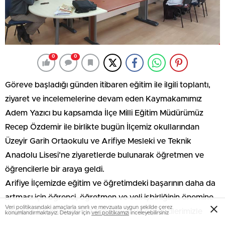
0
0
Göreve başladığı günden itibaren eğitim ile ilgili toplantı,
ziyaret ve incelemelerine devam eden Kaymakamımız
Adem Yazıcı bu kapsamda İlçe Milli Eğitim Müdürümüz
Recep Özdemir ile birlikte bugün İlçemiz okullarından
Üzeyir Garih Ortaokulu ve Arifiye Mesleki ve Teknik
Anadolu Lisesi’ne ziyaretlerde bulunarak öğretmen ve
öğrencilerle bir araya geldi.
Arifiye İlçemizde eğitim ve öğretimdeki başarının daha da
artması için öğrenci, öğretmen ve veli işbirliğinin önemine
Veri politikasındaki amaçlarla sınırlı ve mevzuata uygun şekilde çerez
değinen Kaymakamımız öğretmen ve öğrencilerimizle
konumlandırmaktayız. Detaylar için
veri politikamızı
inceleyebilirsiniz