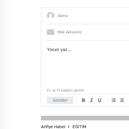
düzenl
En az 10 karakter gerekli
Gönder
Arifiye Haber
EĞİTİM