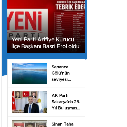
Yeni Parti Arifiye Kurucu
İlçe Başkanı Basri Erol oldu
Sapanca
Gölü’nün
seviyesi
geçen yılın 11
santimetre
AK Parti
üzerinde
Sakarya’da 25.
Yıl Buluşması
Düzenlenecek
Sinan Taha