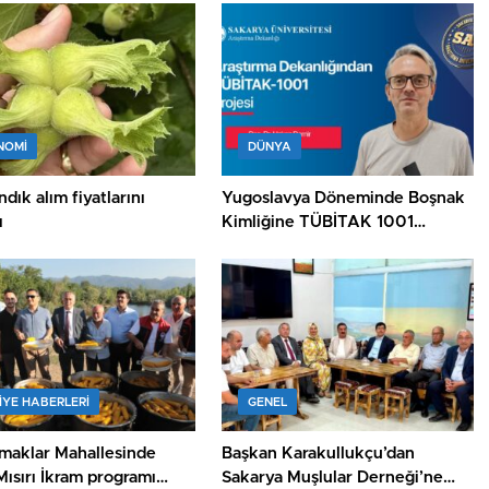
NOMİ
DÜNYA
dık alım fiyatlarını
Yugoslavya Döneminde Boşnak
ı
Kimliğine TÜBİTAK 1001
Desteği
IYE HABERLERI
GENEL
maklar Mahallesinde
Başkan Karakullukçu’dan
ısırı İkram programı
Sakarya Muşlular Derneği’ne