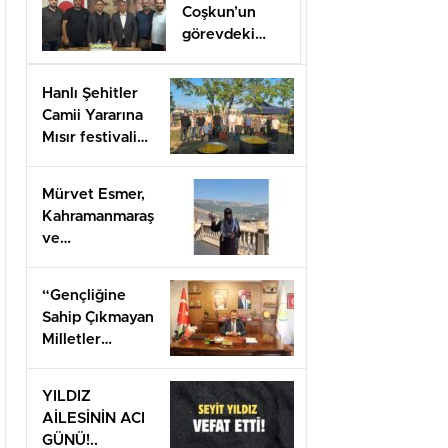
Coşkun’un
görevdeki
1.yılı coşkuyla
kutlandı.
Hanlı Şehitler
Camii Yararına
Mısır festivali
düzenlendi
Mürvet Esmer,
Kahramanmaraş
ve
Gaziantep’ten
Arifiye’lilere
“Gençliğine
mesaj
Sahip Çıkmayan
gönderdi.
Milletler
Geleceğini İnşa
Edemez”
YILDIZ
AİLESİNİN ACI
GÜNÜ!..