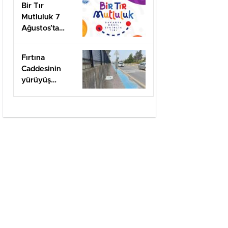
Bir Tır
Mutluluk 7
Ağustos’ta
Arifiye’de!
Fırtına
Caddesinin
yürüyüş
yolları ilgi
bekliyor!