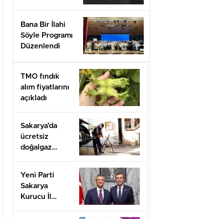
Bana Bir İlahi
Söyle Programı
Düzenlendi
TMO fındık
alım fiyatlarını
açıkladı
Sakarya’da
ücretsiz
doğalgaz
desteği için
başvurular
Yeni Parti
başladı
Sakarya
Kurucu İl
Başkanı olarak
görevlendirildi