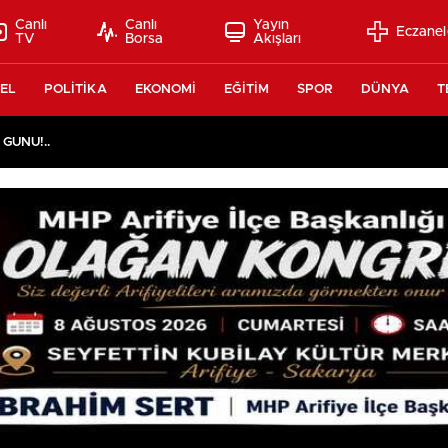
Canlı
Canlı
Yayın
Eczanel
TV
Borsa
Akışları
EL
POLİTİKA
EKONOMİ
EĞİTİM
SPOR
DÜNYA
T
 GÜNÜ!..