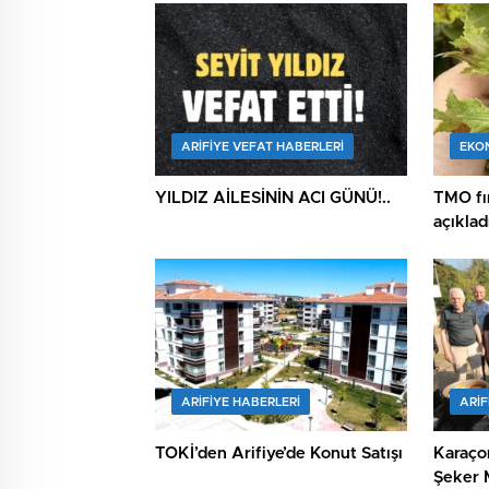
ARIFIYE VEFAT HABERLERI
EKO
YILDIZ AİLESİNİN ACI GÜNÜ!..
TMO fın
açıklad
ARIFIYE HABERLERI
ARIF
TOKİ’den Arifiye’de Konut Satışı
Karaço
Şeker M