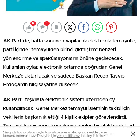
0
1
AK Parti’de, hafta sonunda yapılacak elektronik temayülle,
parti içinde “temayülden birinci çıkmıştım” benzeri
yönlendirme ve spekülasyonların önüne geçilececek.
Kullanılan oylar, elektronik ortamda doğrudan Genel
Merkez’e aktarılacak ve sadece Başkan Recep Tayyip
Erdoğan’ın bilgisayarına düşecek.
AK Parti, teşkilata elektronik sistem üzerinden oy
kullandıracak. Genel Merkez,temayül işleminin takibi için
vekillerin başkanlık ettiği 4 kişilik ekipler görevlendirdi.
Temayül komisyonu, kendilerine verilen bir elektronik kart
Veri politikasındaki amaçlarla sınırlı ve mevzuata uygun şekilde çerez
üzerinden temayül işlemini gerçekleştirerek oyları
konumlandırmaktayız. Detaylar için
veri politikamızı
inceleyebilirsiniz