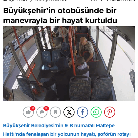
752
12 Haziran 2026
Arifiye Haber
Sakarya Haberleri
Büyükşehir’in otobüsünde bir
manevrayla bir hayat kurtuldu
0
0
Büyükşehir Belediyesi’nin 9-B numaralı Maltepe
Hattı’nda fenalaşan bir yolcunun hayatı, şoförün rotayı