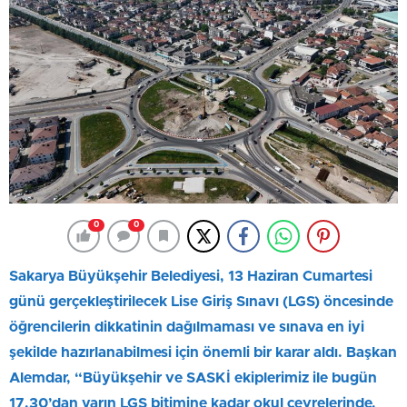
0
0
Sakarya Büyükşehir Belediyesi, 13 Haziran Cumartesi
günü gerçekleştirilecek Lise Giriş Sınavı (LGS) öncesinde
öğrencilerin dikkatinin dağılmaması ve sınava en iyi
şekilde hazırlanabilmesi için önemli bir karar aldı. Başkan
Alemdar, “Büyükşehir ve SASKİ ekiplerimiz ile bugün
17.30’dan yarın LGS bitimine kadar okul çevrelerinde,