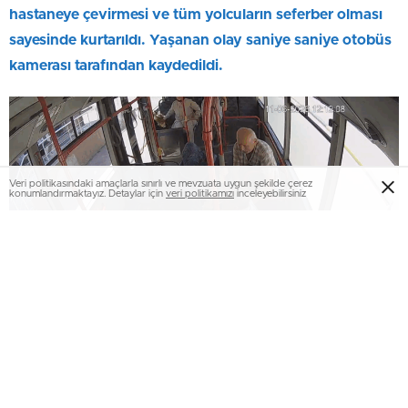
hastaneye çevirmesi ve tüm yolcuların seferber olması
sayesinde kurtarıldı. Yaşanan olay saniye saniye otobüs
kamerası tarafından kaydedildi.
Veri politikasındaki amaçlarla sınırlı ve mevzuata uygun şekilde çerez
konumlandırmaktayız. Detaylar için
veri politikamızı
inceleyebilirsiniz
Sakarya Büyükşehir Belediyesi’nin bir otobüs seferinde,
toplumsal dayanışmaya örnek ve izleyenlerin yüreklerini
ısıtan bir olay yaşandı.