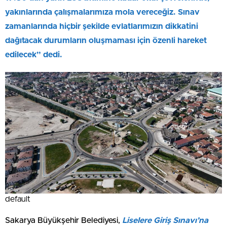
yakınlarında çalışmalarımıza mola vereceğiz. Sınav
zamanlarında hiçbir şekilde evlatlarımızın dikkatini
dağıtacak durumların oluşmaması için özenli hareket
edilecek” dedi.
default
Sakarya Büyükşehir Belediyesi,
Liselere Giriş Sınavı’na