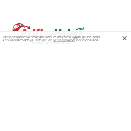
Veri politikasındaki amaçlarla sınırlı ve mevzuata uygun şekilde çerez
konumlandırmaktayız. Detaylar için
veri politikamızı
inceleyebilirsiniz
İSTANBUL’UN FETHİ
İs­tan­bul’un fet­hi, 6 Ni­san – 29 Ma­yıs ara­sın­da 53 gün sü­
ren mu­ha­sa­ra­dan son­ra ger­çek­leş­­­ti. Fâ­tih Sultan Mehmed
Hân ota­ğı­nı, Top­ka­pı-Mal­te­pe’de kur­du. Top­ka­pı-Edir­ne­ka­
pı ara­sın­da­ki mer­kez cep­he­si­ni biz­zat ida­re et­ti. 300.000
as­ker ve 20 par­ça do­nan­ma­dan mü­te­şek­kil or­du­nun, ye­ri
ve gö­ğü sar­san tek­bir ve teh­lil ses­le­ri ara­sın­da, Sultan,