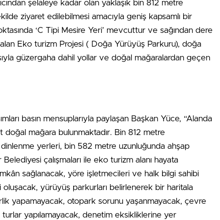
ngıcından şelaleye kadar olan yaklaşık bin 812 metre
kilde ziyaret edilebilmesi amacıyla geniş kapsamlı bir
oktasında ‘C Tipi Mesire Yeri’ mevcuttur ve sağından dere
 alan Eko turizm Projesi ( Doğa Yürüyüş Parkuru), doğa
yısıyla güzergaha dahil yollar ve doğal mağaralardan geçen
sımları basın mensuplarıyla paylaşan Başkan Yüce, “Alanda
 doğal mağara bulunmaktadır. Bin 812 metre
 dinlenme yerleri, bin 582 metre uzunluğunda ahşap
r Belediyesi çalışmaları ile eko turizm alanı hayata
imkân sağlanacak, yöre işletmecileri ve halk bilgi sahibi
i oluşacak, yürüyüş parkurları belirlenerek bir haritala
hberlik yapamayacak, otopark sorunu yaşanmayacak, çevre
k turlar yapılamayacak, denetim eksikliklerine yer