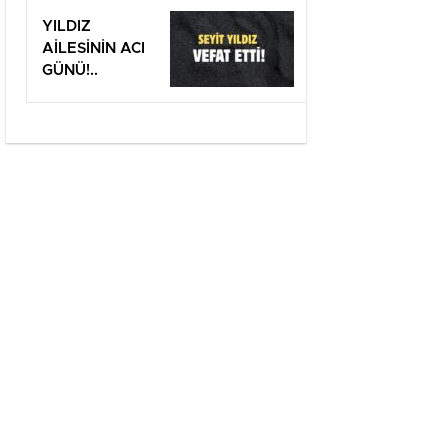
Edemez”
YILDIZ
AİLESİNİN ACI
GÜNÜ!..