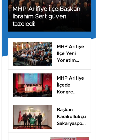
MHP Arifiye İlçe Başkanı
İbrahim Sert güven
tazeledi!
MHP Arifiye
İlçe Yeni
Yönetim
Kurulu listesi
belli oldu
MHP Arifiye
İlçede
Kongre
Heyecanı
başladı
Başkan
Karakullukçu
Sakaryaspor
yönetimini
ağırladı