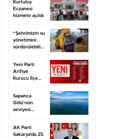
Kurtuluş
Eczanesi
hizmete açıldı
“Şehrimizin su
yönetimini
sürdürülebilir
hale taşımak
için
Yeni Parti
çalışıyoruz”
Arifiye
Kurucu İlçe
Başkanı Basri
Erol oldu
Sapanca
Gölü’nün
seviyesi
geçen yılın 11
santimetre
AK Parti
üzerinde
Sakarya’da 25.