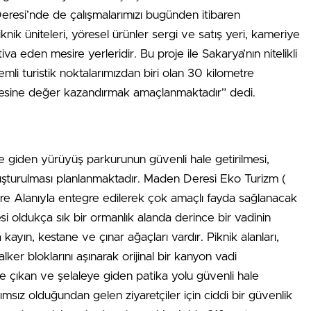
Deresi’nde de çalışmalarımızı bugünden itibaren
knik üniteleri, yöresel ürünler sergi ve satış yeri, kameriye
iva eden mesire yerleridir. Bu proje ile Sakarya’nın nitelikli
mli turistik noktalarımızdan biri olan 30 kilometre
esine değer kazandırmak amaçlanmaktadır” dedi.
 giden yürüyüş parkurunun güvenli hale getirilmesi,
oluşturulması planlanmaktadır. Maden Deresi Eko Turizm (
e Alanıyla entegre edilerek çok amaçlı fayda sağlanacak
si oldukça sık bir ormanlık alanda derince bir vadinin
kayın, kestane ve çınar ağaçları vardır. Piknik alanları,
lker bloklarını aşınarak orijinal bir kanyon vadi
e çıkan ve şelaleye giden patika yolu güvenli hale
msız olduğundan gelen ziyaretçiler için ciddi bir güvenlik