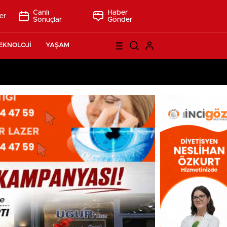
Canlı
Haber
er
Sonuçlar
Gönder
EKNOLOJİ
YAŞAM