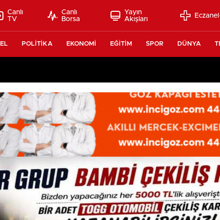
Canlı
Canlı
Yayın
Eczanel
TV
Borsa
Akışları
EL
POLİTİKA
EKONOMİ
EĞİTİM
SPOR
DÜNYA
T