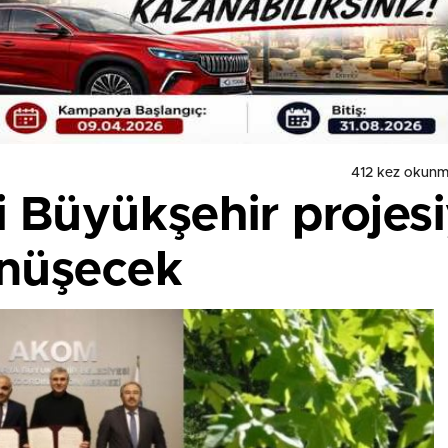
412 kez okunm
 Büyükşehir projesi
önüşecek