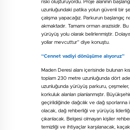
riski oluşturuyordu. Proje alanının başla
uzunluğundaki patika yolun güvenli bir şe
çalışma yapacağız. Parkurun başlangıç n
akmaktadır. Tamamı orman arazisidir. Bu
yürüyüş yolu olarak belirlenmiştir. Dola
yollar mevcuttur” diye konuştu.
“Cennet vadiyi dönüşüme alıyoruz”
Maden Deresi alanı içerisinde bulunan kı
toplam 230 metre uzunluğunda dört adet
uzunluğunda yürüyüş parkuru, çeşmeler,
korkuluk alanları planlanmıştır. Büyükşehi
geçirildiğinde dağcılık ve dağ sporlarına 
olacak, dağ rehberliği ve yürüyüş liderliğ
çıkarılacak. Belgesi olmayan kişiler re
temizliği ve ihtiyaçlar karşılanacak, kaça