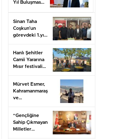
Yıl Buluşması
Düzenlenecek
Sinan Taha
Coşkun’un
görevdeki 1.yılı
coşkuyla
kutlandı.
Hanlı Şehitler
Camii Yararına
Mısır festivali
düzenlendi
Mürvet Esmer,
Kahramanmaraş
ve
Gaziantep’ten
Arifiye’lilere
“Gençliğine
mesaj
Sahip Çıkmayan
gönderdi.
Milletler
Geleceğini İnşa