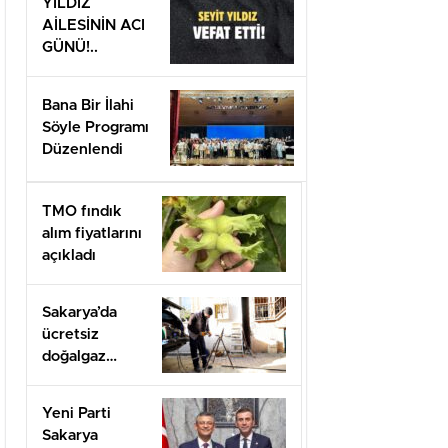
YILDIZ
AİLESİNİN ACI
GÜNÜ!..
Bana Bir İlahi
Söyle Programı
Düzenlendi
TMO fındık
alım fiyatlarını
açıkladı
Sakarya’da
ücretsiz
doğalgaz
desteği için
başvurular
Yeni Parti
başladı
Sakarya