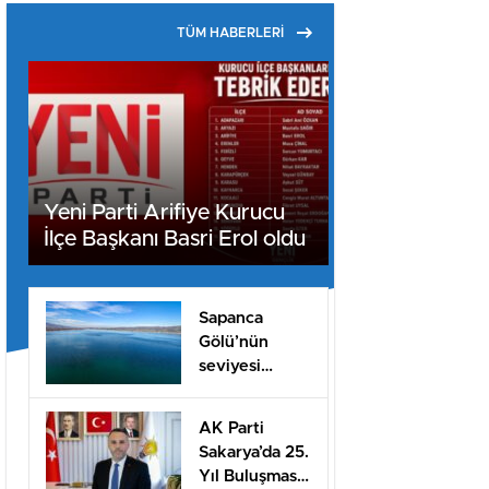
TÜM HABERLERİ
Yeni Parti Arifiye Kurucu
İlçe Başkanı Basri Erol oldu
Sapanca
Gölü’nün
seviyesi
geçen yılın 11
santimetre
AK Parti
üzerinde
Sakarya’da 25.
Yıl Buluşması