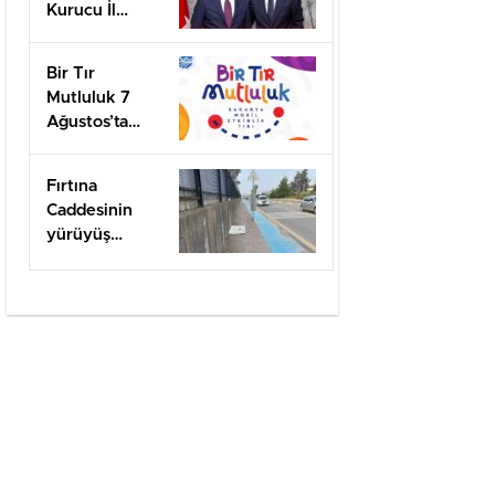
Kurucu İl
Başkanı olarak
görevlendirildi
Bir Tır
Mutluluk 7
Ağustos’ta
Arifiye’de!
Fırtına
Caddesinin
yürüyüş
yolları ilgi
bekliyor!