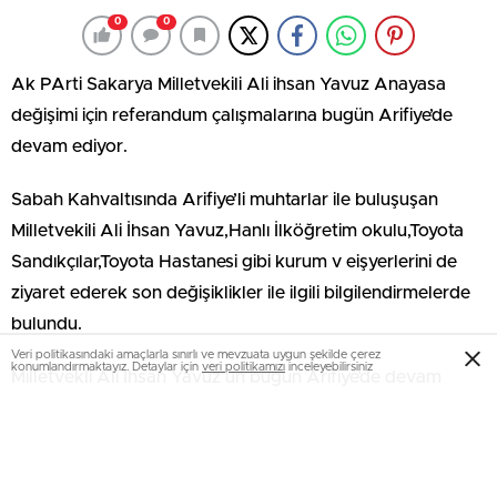
0
0
Ak PArti Sakarya Milletvekili Ali ihsan Yavuz Anayasa
değişimi için referandum çalışmalarına bugün Arifiye’de
devam ediyor.
Sabah Kahvaltısında Arifiye’li muhtarlar ile buluşuşan
Milletvekili Ali İhsan Yavuz,Hanlı İlköğretim okulu,Toyota
Sandıkçılar,Toyota Hastanesi gibi kurum v eişyerlerini de
ziyaret ederek son değişiklikler ile ilgili bilgilendirmelerde
bulundu.
Veri politikasındaki amaçlarla sınırlı ve mevzuata uygun şekilde çerez
konumlandırmaktayız. Detaylar için
veri politikamızı
inceleyebilirsiniz
Milletvekli Ali İhsan Yavuz’un bugün Arifiye’de devam
eden mesaisine Ak Parti İlçe Teşkilat Başkanı Ethem Çınar
ve yönetim kurulu da iştirak ediyor.
TOYOTA HAATANESİ VE BAŞHEKİM ZİYARETİ…