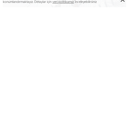
konumlandırmaktayız. Detaylar için
veri politikamızı
inceleyebilirsiniz
Sakarya Büyükşehir Belediyesi Sosyal Hizmetler Dairesi
Başkanlığı bünyesinde hizmet gösteren Yaşayarak
Öğrenme Macera Park Merkezi Müdürlüğünde 14-18 Mart
tarihleri arasında Sakarya İl Milli Eğitim Müdürlüğü
bünyesinde Öğretmen Yetiştirme ve Geliştirme Hizmetleri
kapsamında yer alan Doğa Yürüyüşü (Kış) Eğitimi Kursu ilk
defa gerçekleştirildi. Eğitime çeşitli ilçelerde görev yapan
öğretmenler katılım sağladı. Eğitim Kuzuluk Akşemsettin
İmam Hatip Ortaokulu Türkçe Öğretmeni Bahar Yıldırım
tarafından verildi.