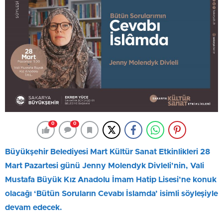
0
0
Büyükşehir Belediyesi Mart Kültür Sanat Etkinlikleri 28
Mart Pazartesi günü Jenny Molendyk Divleli’nin, Vali
Mustafa Büyük Kız Anadolu İmam Hatip Lisesi’ne konuk
olacağı ‘Bütün Soruların Cevabı İslamda’ isimli söyleşiyle
devam edecek.