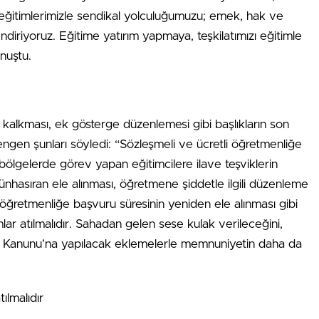
lat eğitimlerimizle sendikal yolculuğumuzu; emek, hak ve
diriyoruz. Eğitime yatırım yapmaya, teşkilatımızı eğitimle
nuştu.
n kalkması, ek gösterge düzenlemesi gibi başlıkların son
ngen şunları söyledi: “Sözleşmeli ve ücretli öğretmenliğe
bölgelerde görev yapan eğitimcilere ilave teşviklerin
münhasıran ele alınması, öğretmene şiddetle ilgili düzenleme
şöğretmenliğe başvuru süresinin yeniden ele alınması gibi
ar atılmalıdır. Sahadan gelen sese kulak verileceğini,
k Kanunu’na yapılacak eklemelerle memnuniyetin daha da
ılmalıdır