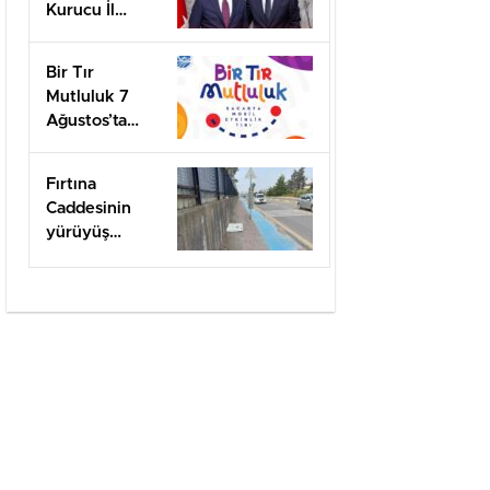
Kurucu İl
Başkanı olarak
görevlendirildi
Bir Tır
Mutluluk 7
Ağustos’ta
Arifiye’de!
Fırtına
Caddesinin
yürüyüş
yolları ilgi
bekliyor!