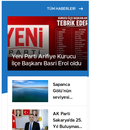
TÜM HABERLERİ
Yeni Parti Arifiye Kurucu
İlçe Başkanı Basri Erol oldu
Sapanca
Gölü’nün
seviyesi
geçen yılın 11
santimetre
AK Parti
üzerinde
Sakarya’da 25.
Yıl Buluşması