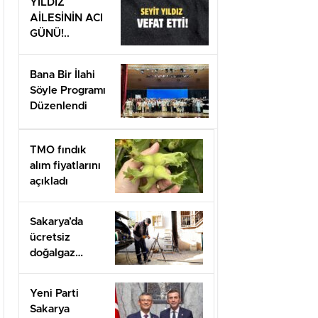
YILDIZ
AİLESİNİN ACI
GÜNÜ!..
Bana Bir İlahi
Söyle Programı
Düzenlendi
TMO fındık
alım fiyatlarını
açıkladı
Sakarya’da
ücretsiz
doğalgaz
desteği için
başvurular
Yeni Parti
başladı
Sakarya