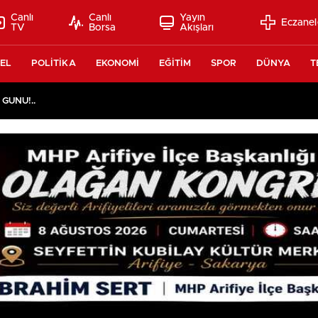
Canlı
Canlı
Yayın
Eczanel
TV
Borsa
Akışları
EL
POLİTİKA
EKONOMİ
EĞİTİM
SPOR
DÜNYA
T
 GÜNÜ!..