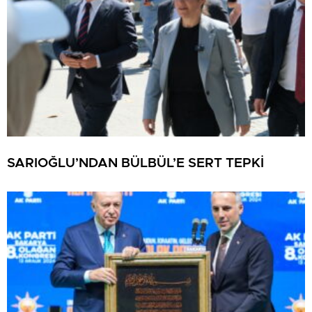
SARIOĞLU’NDAN BÜLBÜL’E SERT TEPKİ