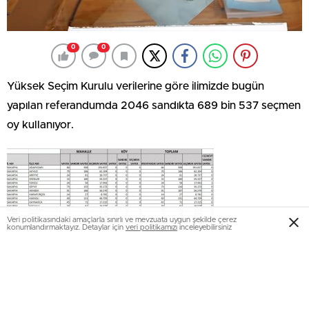
0
0
Yüksek Seçim Kurulu verilerine göre ilimizde bugün
yapılan referandumda 2046 sandıkta 689 bin 537 seçmen
oy kullanıyor.
Veri politikasındaki amaçlarla sınırlı ve mevzuata uygun şekilde çerez
konumlandırmaktayız. Detaylar için
veri politikamızı
inceleyebilirsiniz
Arifiye ilçemizde ise 24 mahalle de 81 sandıkta 28.737