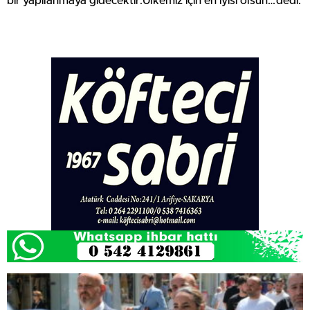
bir yapılanmaya gidecektir.Ülkemiz için en iyisi olsun…”dedi.