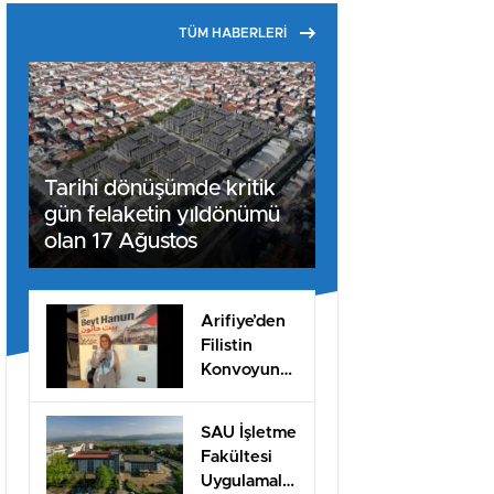
TÜM HABERLERİ
Tarihi dönüşümde kritik
gün felaketin yıldönümü
olan 17 Ağustos
Arifiye’den
Filistin
Konvoyuna
dahil oldu
SAU İşletme
Fakültesi
Uygulamalı