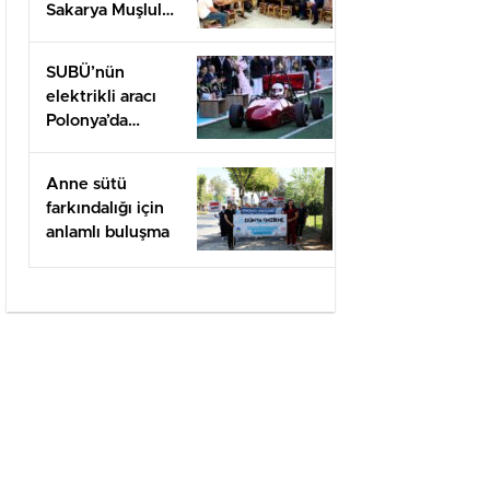
Sakarya Muşlular
Derneği’ne
ziyaret
SUBÜ’nün
elektrikli aracı
Polonya’da
yarışacak
Anne sütü
farkındalığı için
anlamlı buluşma