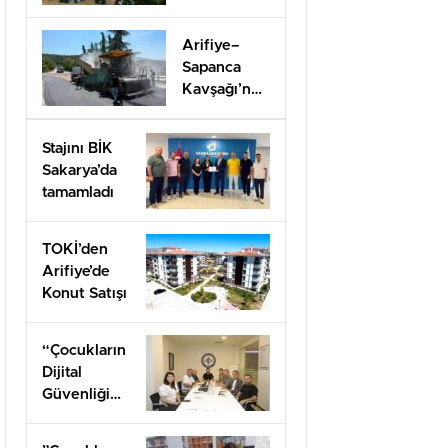
Eğitimle İş
Dünyasına
Arifiye–
Hazırlıyor
Sapanca
Kavşağı’nda
onarım
çalışması
Stajını BİK
Sakarya’da
tamamladı
TOKİ’den
Arifiye’de
Konut Satışı
“Çocukların
Dijital
Güvenliği
Öncelik
Olmalı”