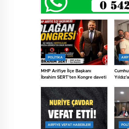
POLİTİKA
ARIF
MHP Arifiye İlçe Başkanı
Cumhur
İbrahim SERT’ten Kongre daveti
Yıldız’
ARIFIYE VEFAT HABERLERI
POLİ