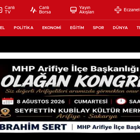
Canlı
Canlı
Yayın
Eczanel
TV
Borsa
Akışları
EL
POLİTİKA
EKONOMİ
EĞİTİM
SPOR
DÜNYA
T