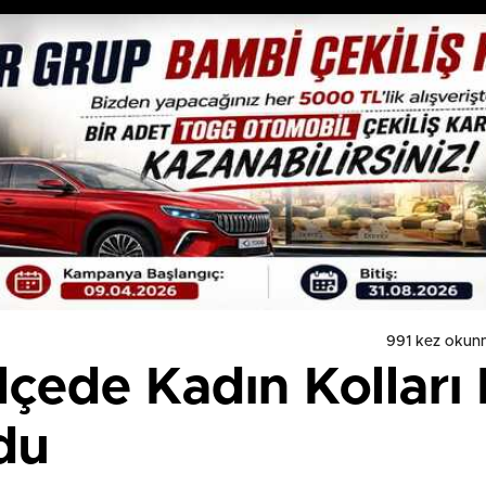
991 kez okun
lçede Kadın Kolları
du