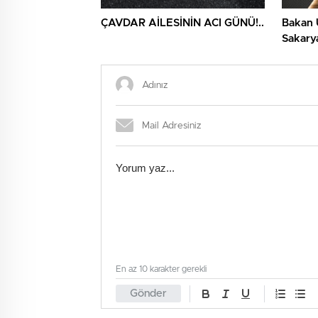
ÇAVDAR AİLESİNİN ACI GÜNÜ!..
Bakan 
Sakarya
Etti
En az 10 karakter gerekli
Gönder