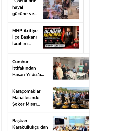
”Çocukların
hayal
gücüne ve
doğa
sevgisine
MHP Arifiye
ev sahipliği
İlçe Başkanı
yaptı.”
İbrahim
SERT’ten
Kongre
Cumhur
daveti
İttifakından
Hasan Yıldız’a
geçmiş olsun
ziyareti
Karaçomaklar
Mahallesinde
Şeker Mısırı
İkram programı
düzenlendi
Başkan
Karakullukçu’dan