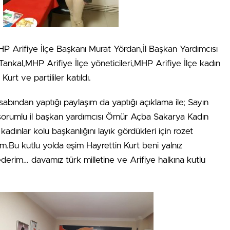
P Arifiye İlçe Başkanı Murat Yördan,İl Başkan Yardımcısı
ankal,MHP Arifiye İlçe yöneticileri,MHP Arifiye İlçe kadın
urt ve partililer katıldı.
bından yaptığı paylaşım da yaptığı açıklama ile; Sayın
n sorumlu il başkan yardımcısı Ömür Açba Sakarya Kadın
adınlar kolu başkanlığını layık gördükleri için rozet
m.Bu kutlu yolda eşim Hayrettin Kurt beni yalnız
erim… davamız türk milletine ve Arifiye halkına kutlu