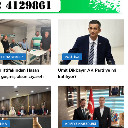
IYE HABERLERI
POLİTİKA
 İttifakından Hasan
Ümit Dikbayır AK Parti’ye mi
a geçmiş olsun ziyareti
katılıyor?
TİKA
ARIFIYE HABERLERI