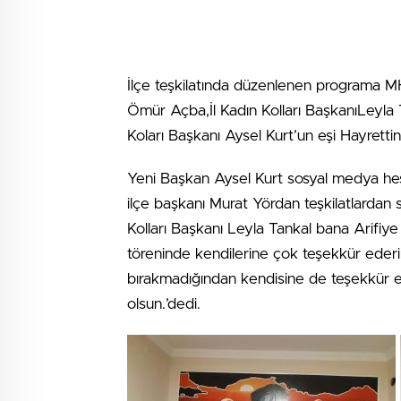
İlçe teşkilatında düzenlenen programa MH
Ömür Açba,İl Kadın Kolları BaşkanıLeyla T
Koları Başkanı Aysel Kurt’un eşi Hayrettin K
Yeni Başkan Aysel Kurt sosyal medya hesa
ilçe başkanı Murat Yördan teşkilatlarda
Kolları Başkanı Leyla Tankal bana Arifiye k
töreninde kendilerine çok teşekkür ederi
bırakmadığından kendisine de teşekkür ed
olsun.’dedi.