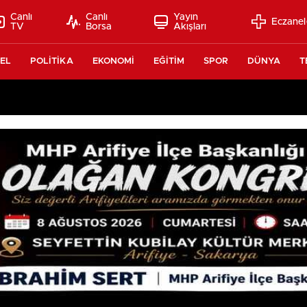
Canlı
Canlı
Yayın
Eczanel
TV
Borsa
Akışları
EL
POLİTİKA
EKONOMİ
EĞİTİM
SPOR
DÜNYA
T