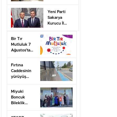
desteği için
başvurular
Yeni Parti
başladı
Sakarya
Kurucu İl
Başkanı olarak
görevlendirildi
Bir Tır
Mutluluk 7
Ağustos’ta
Arifiye’de!
Fırtına
Caddesinin
yürüyüş
yolları ilgi
bekliyor!
Miyuki
Boncuk
Bileklik
Yapımını
öğrendiler