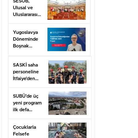
SESOB,
Ulusal ve
Uluslararası
Projeler İçin
İş Birliği
Yugoslavya
Ağını
Döneminde
Güçlendiriyor
Boşnak
Kimliğine
TÜBİTAK
SASKİ saha
1001 Desteği
personeline
İtfaiye’den
uygulamalı
güvenlik
SUBÜ’de üç
eğitimi
yeni program
ilk defa
öğrenci
alacak
Çocuklarla
Felsefe