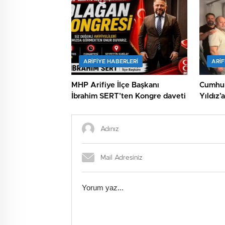
ARIFIYE HABERLERI
ARIF
MHP Arifiye İlçe Başkanı
Cumhur
İbrahim SERT’ten Kongre daveti
Yıldız’