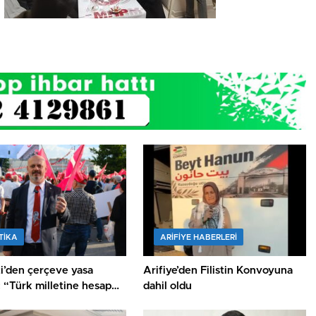
TİKA
ARIFIYE HABERLERI
ti’den çerçeve yasa
Arifiye’den Filistin Konvoyuna
: “Türk milletine hesap
dahil oldu
ksiniz”