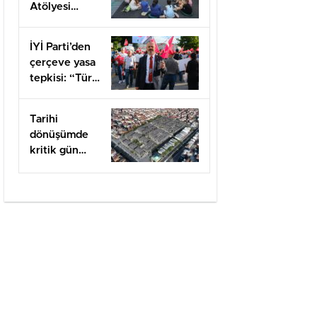
Atölyesi
kapılarını açtı
İYİ Parti’den
çerçeve yasa
tepkisi: “Türk
milletine
hesap
Tarihi
vereceksiniz”
dönüşümde
kritik gün
felaketin
yıldönümü
olan 17
Ağustos