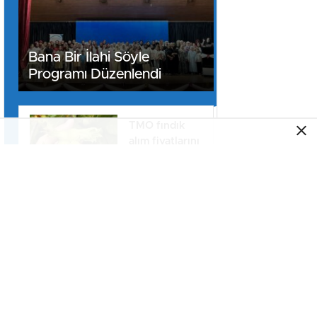
Bana Bir İlahi Söyle
Programı Düzenlendi
TMO fındık
alım fiyatlarını
açıkladı
Sakarya’da
ücretsiz
doğalgaz
desteği için
başvurular
Yeni Parti
başladı
Sakarya
Kurucu İl
Başkanı olarak