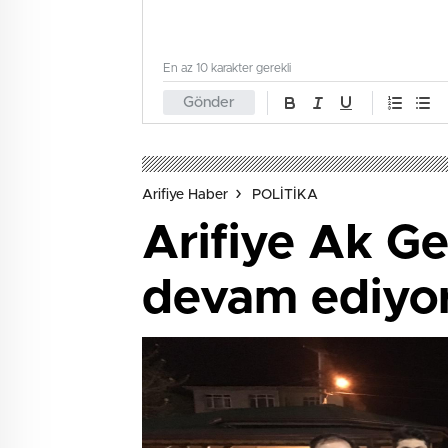
En az 10 karakter gerekli
Gönder
Arifiye Haber
POLİTİKA
Arifiye Ak Ge
devam ediyo