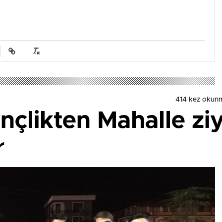
414 kez okun
nçlikten Mahalle ziy
r