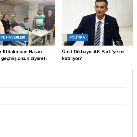
IYE HABERLERI
POLİTİKA
 İttifakından Hasan
Ümit Dikbayır AK Parti’ye mi
a geçmiş olsun ziyareti
katılıyor?