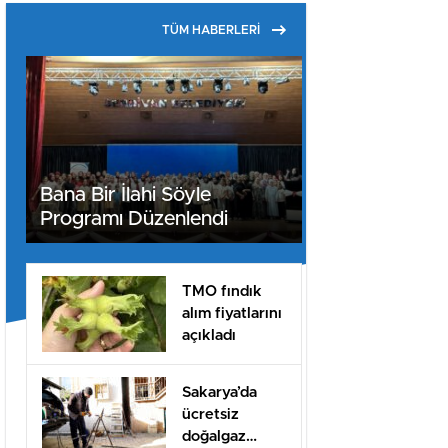
TÜM HABERLERİ
Bana Bir İlahi Söyle
Programı Düzenlendi
TMO fındık
alım fiyatlarını
açıkladı
Sakarya’da
ücretsiz
doğalgaz