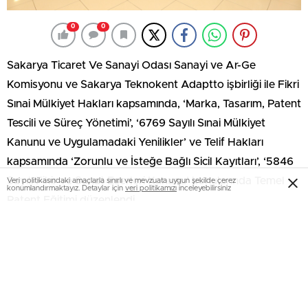
0
0
Sakarya Ticaret Ve Sanayi Odası Sanayi ve Ar-Ge
Komisyonu ve Sakarya Teknokent Adaptto işbirliği ile Fikri
Sınai Mülkiyet Hakları kapsamında, ‘Marka, Tasarım, Patent
Tescili ve Süreç Yönetimi’, ‘6769 Sayılı Sınai Mülkiyet
Kanunu ve Uygulamadaki Yenilikler’ ve Telif Hakları
kapsamında ‘Zorunlu ve İsteğe Bağlı Sicil Kayıtları’, ‘5846
Sayılı Fikir ve Sanat Eserleri Kanunu’ konularında Temel
Veri politikasındaki amaçlarla sınırlı ve mevzuata uygun şekilde çerez
konumlandırmaktayız. Detaylar için
veri politikamızı
inceleyebilirsiniz
Patent Eğitimi düzenlendi.
KÜSİ il grubundan temsilcilerin katıldığı eğitim, Patent ve
Marka Vekili İlhan Özsoy tarafından SATSO eğitim
salonunda verildi.
Patentto’nun temel amacının üniversitedeki bilimsel