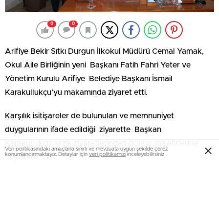
0
0
Arifiye Bekir Sıtkı Durgun İlkokul Müdürü Cemal Yamak,
Okul Aile Birliğinin yeni Başkanı Fatih Fahri Yeter ve
Yönetim Kurulu Arifiye Belediye Başkanı İsmail
Karakullukçu’yu makamında ziyaret etti.
Karşılık isitişareler de bulunulan ve memnuniyet
duygularının ifade edildiği ziyarette Başkan
Karakullukçu,nazik ziyaretlerinden dolayı misafirlerine
Veri politikasındaki amaçlarla sınırlı ve mevzuata uygun şekilde çerez
konumlandırmaktayız. Detaylar için
veri politikamızı
inceleyebilirsiniz
‘teşekkür’ etti.