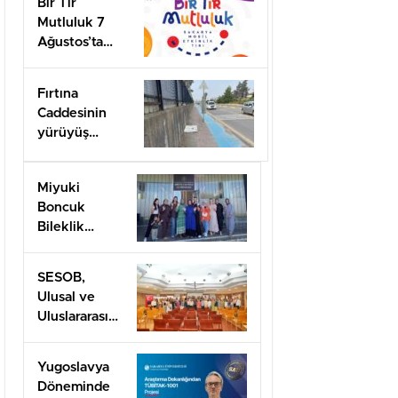
Bir Tır
Mutluluk 7
Ağustos’ta
Arifiye’de!
Fırtına
Caddesinin
yürüyüş
yolları ilgi
bekliyor!
Miyuki
Boncuk
Bileklik
Yapımını
öğrendiler
SESOB,
Ulusal ve
Uluslararası
Projeler İçin
İş Birliği
Yugoslavya
Ağını
Döneminde
Güçlendiriyor