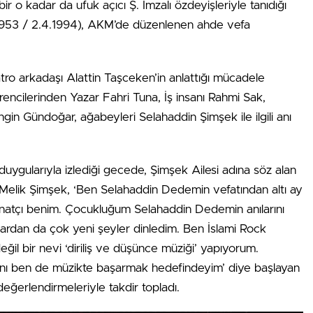
r o kadar da ufuk açıcı Ş. İmzalı özdeyişleriyle tanıdığı
1953 / 2.4.1994), AKM’de düzenlenen ahde vefa
ro arkadaşı Alattin Taşceken’in anlattığı mücadele
ğrencilerinden Yazar Fahri Tuna, İş insanı Rahmi Sak,
gin Gündoğar, ağabeyleri Selahaddin Şimşek ile ilgili anı
 duygularıyla izlediği gecede, Şimşek Ailesi adına söz alan
Melik Şimşek, ‘Ben Selahaddin Dedemin vefatından altı ay
natçı benim. Çocukluğum Selahaddin Dedemin anılarını
rdan da çok yeni şeyler dinledim. Ben İslami Rock
ğil bir nevi ‘diriliş ve düşünce müziği’ yapıyorum.
nı ben de müzikte başarmak hedefindeyim’ diye başlayan
eğerlendirmeleriyle takdir topladı.