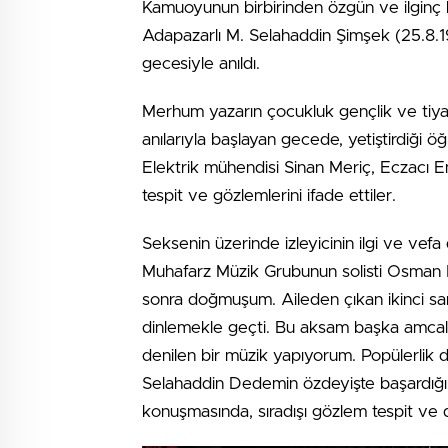
Kamuoyunun birbirinden özgün ve ilginç bi
Adapazarlı M. Selahaddin Şimşek (25.8.
gecesiyle anıldı.
Merhum yazarın çocukluk gençlik ve tiyat
anılarıyla başlayan gecede, yetiştirdiği ö
Elektrik mühendisi Sinan Meriç, Eczacı En
tespit ve gözlemlerini ifade ettiler.
Seksenin üzerinde izleyicinin ilgi ve vefa
Muhafarz Müzik Grubunun solisti Osman 
sonra doğmuşum. Aileden çıkan ikinci sa
dinlemekle geçti. Bu aksam başka amcala
denilen bir müzik yapıyorum. Popülerlik de
Selahaddin Dedemin özdeyişte başardığı
konuşmasında, sıradışı gözlem tespit ve d