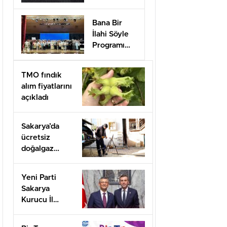
Bana Bir
İlahi Söyle
Programı
Düzenlendi
TMO fındık
alım fiyatlarını
açıkladı
Sakarya’da
ücretsiz
doğalgaz
desteği için
başvurular
Yeni Parti
başladı
Sakarya
Kurucu İl
Başkanı olarak
görevlendirildi