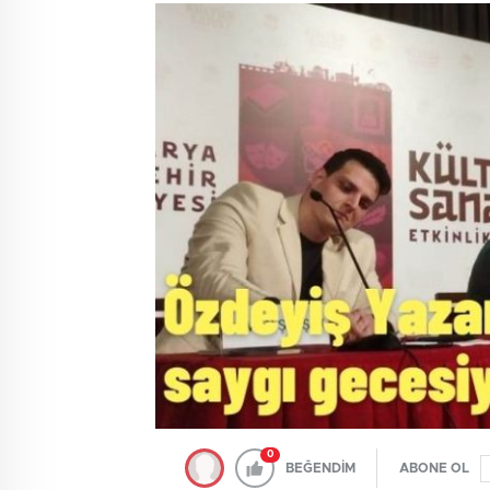
0
BEĞENDİM
ABONE OL