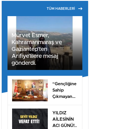
TÜM HABERLERİ
Mürvet Esmer,
Kahramanmaraş ve
Gaziantep’ten
Arifiye’lilere mesaj
gönderdi.
“Gençliğine
Sahip
Çıkmayan
Milletler
Geleceğini
YILDIZ
İnşa
AİLESİNİN
Edemez”
ACI GÜNÜ!..