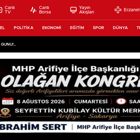
Canlı
Canlı
Yayın
Eczanel
TV
Borsa
Akışları
EL
POLİTİKA
EKONOMİ
EĞİTİM
SPOR
DÜNYA
T
 GÜNÜ!..