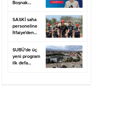
Boşnak
Kimliğine
TÜBİTAK
SASKİ saha
1001 Desteği
personeline
İtfaiye’den
uygulamalı
güvenlik
SUBÜ’de üç
eğitimi
yeni program
ilk defa
öğrenci
alacak