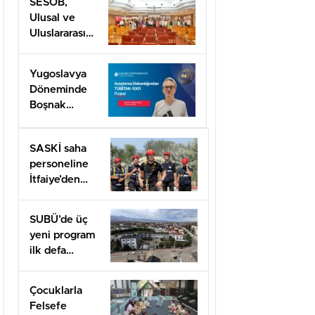
SESOB,
Ulusal ve
Uluslararası
Projeler İçin
İş Birliği
Yugoslavya
Ağını
Döneminde
Güçlendiriyor
Boşnak
Kimliğine
TÜBİTAK
SASKİ saha
1001 Desteği
personeline
İtfaiye’den
uygulamalı
güvenlik
SUBÜ’de üç
eğitimi
yeni program
ilk defa
öğrenci
alacak
Çocuklarla
Felsefe