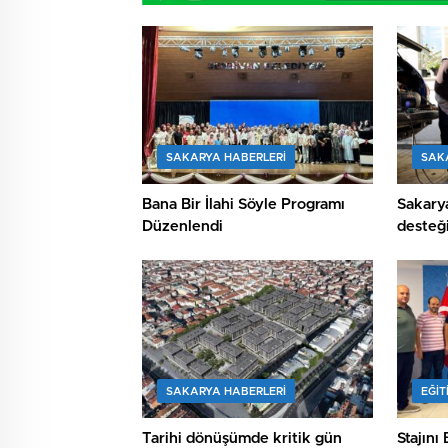
SAKARYA HABERLERI
SAK
Bana Bir İlahi Söyle Programı
Sakarya
Düzenlendi
desteği
SAKARYA HABERLERI
EĞİT
Tarihi dönüşümde kritik gün
Stajını