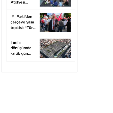
Atölyesi
kapılarını açtı
İYİ Parti’den
çerçeve yasa
tepkisi: “Türk
milletine
hesap
Tarihi
vereceksiniz”
dönüşümde
kritik gün
felaketin
yıldönümü
olan 17
Ağustos