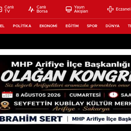
Canlı
Canlı
Yayın
Eczanel
TV
Borsa
Akışları
EL
POLİTİKA
EKONOMİ
EĞİTİM
SPOR
DÜNYA
T