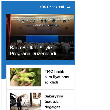
TÜM HABERLERİ
Bana Bir İlahi Söyle
Programı Düzenlendi
TMO fındık
alım fiyatlarını
açıkladı
Sakarya’da
ücretsiz
doğalgaz