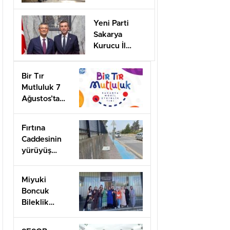
desteği için
başvurular
Yeni Parti
başladı
Sakarya
Kurucu İl
Başkanı olarak
görevlendirildi
Bir Tır
Mutluluk 7
Ağustos’ta
Arifiye’de!
Fırtına
Caddesinin
yürüyüş
yolları ilgi
bekliyor!
Miyuki
Boncuk
Bileklik
Yapımını
öğrendiler