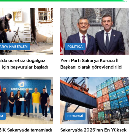
ARYA HABERLERI
POLİTİKA
’da ücretsiz doğalgaz
Yeni Parti Sakarya Kurucu İl
 için başvurular başladı
Başkanı olarak görevlendirildi
İM
EKONOMİ
 BİK Sakarya’da tamamladı
Sakarya’da 2026’nın En Yüksek