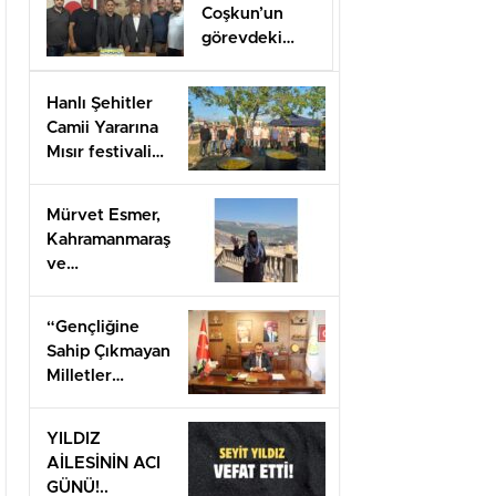
Coşkun’un
görevdeki
1.yılı coşkuyla
kutlandı.
Hanlı Şehitler
Camii Yararına
Mısır festivali
düzenlendi
Mürvet Esmer,
Kahramanmaraş
ve
Gaziantep’ten
Arifiye’lilere
“Gençliğine
mesaj
Sahip Çıkmayan
gönderdi.
Milletler
Geleceğini İnşa
Edemez”
YILDIZ
AİLESİNİN ACI
GÜNÜ!..