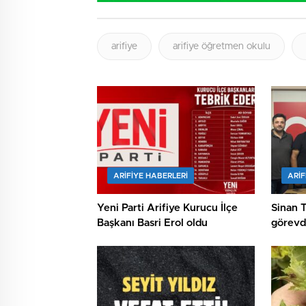
arifiye
arifiye öğretmen okulu
ARIFIYE HABERLERI
ARIF
Yeni Parti Arifiye Kurucu İlçe
Sinan 
Başkanı Basri Erol oldu
görevde
kutland