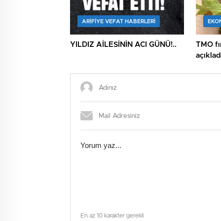
ARIFIYE VEFAT HABERLERI
EKO
YILDIZ AİLESİNİN ACI GÜNÜ!..
TMO fın
açıklad
En az 10 karakter gerekli