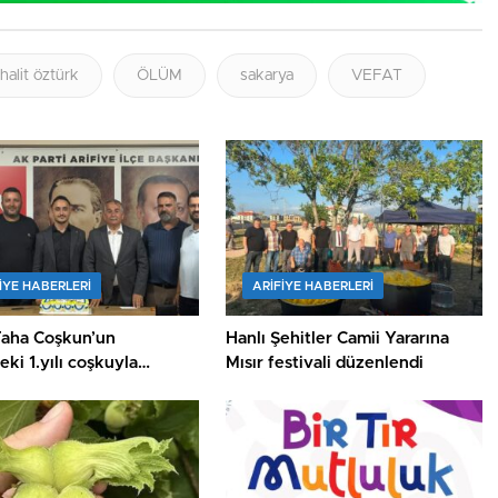
halit öztürk
ÖLÜM
sakarya
VEFAT
IYE HABERLERI
ARIFIYE HABERLERI
Taha Coşkun’un
Hanlı Şehitler Camii Yararına
ki 1.yılı coşkuyla
Mısır festivali düzenlendi
ı.