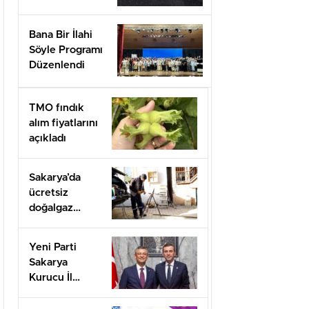
Bana Bir İlahi
Söyle Programı
Düzenlendi
TMO fındık
alım fiyatlarını
açıkladı
Sakarya’da
ücretsiz
doğalgaz
desteği için
başvurular
Yeni Parti
başladı
Sakarya
Kurucu İl
Başkanı olarak
görevlendirildi