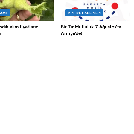
NOMİ
ARIFIYE HABERLERI
dık alım fiyatlarını
Bir Tır Mutluluk 7 Ağustos’ta
ı
Arifiye’de!