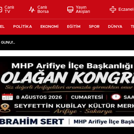
Canlı
Canlı
Yayın
Eczanel
TV
Borsa
Akışları
EL
POLİTİKA
EKONOMİ
EĞİTİM
SPOR
DÜNYA
T
 GÜNÜ!..