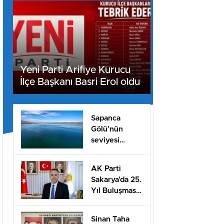
Yeni Parti Arifiye Kurucu
İlçe Başkanı Basri Erol oldu
Sapanca
Gölü’nün
seviyesi
geçen yılın 11
santimetre
AK Parti
üzerinde
Sakarya’da 25.
Yıl Buluşması
Düzenlenecek
Sinan Taha