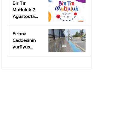
Bir Tır
Mutluluk 7
Ağustos’ta
Arifiye’de!
Fırtına
Caddesinin
yürüyüş
yolları ilgi
bekliyor!