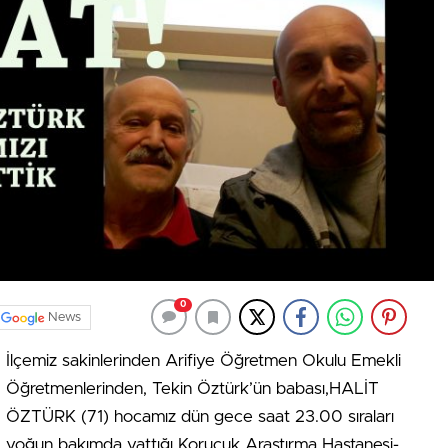
0
News
İlçemiz sakinlerinden Arifiye Öğretmen Okulu Emekli
Öğretmenlerinden, Tekin Öztürk’ün babası,HALİT
ÖZTÜRK (71) hocamız dün gece saat 23.00 sıraları
yoğun bakımda yattığı Korucuk Araştırma Hastanesi-