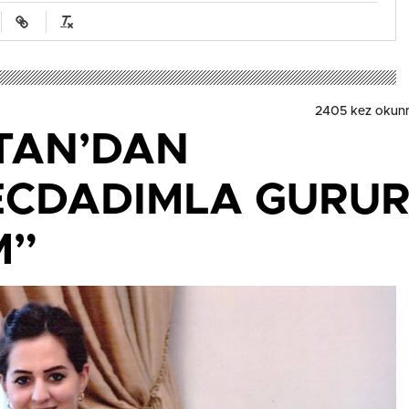
2405 kez okun
TAN’DAN
ECDADIMLA GURU
M”