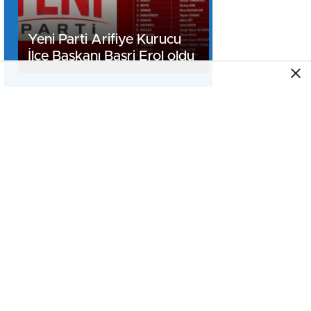
Yeni Parti Arifiye Kurucu
İlçe Başkanı Basri Erol oldu
Sapanca
Gölü’nün
seviyesi
geçen yılın 11
santimetre
AK Parti
üzerinde
Sakarya’da 25.
Yıl Buluşması
Düzenlenecek
Sinan Taha
Coşkun’un
görevdeki
1.yılı coşkuyla
kutlandı.