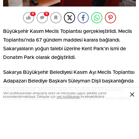
0
0
Büyükşehir Kasım Meclis Toplantısı gerçekleştirildi. Meclis
Toplantısı’nda 67 gündem maddesi karara bağlandı.
Sakaryalıların yoğun talebi üzerine Kent Park’ın ismi de
Donatım Park olarak değiştirildi.
Sakarya Büyükşehir Belediyesi Kasım Ayı Meclis Toplantısı
Adapazarı Belediye Başkanı Süleyman Dişli başkanlığında
gerçekleştirildi. Mecliste ilave 5 madde ile 67 gündem
Veri politikasındaki amaçlarla sınırlı ve mevzuata uygun şekilde çerez
konumlandırmaktayız. Detaylar için
veri politikamızı
inceleyebilirsiniz
maddesi görüşülerek karara bağlandı. MHP Ferizli Meclis
Üyesi İlhan Filiz, Büyükşehir Belediyesi’nin Ferizli’de
gerçekleştirdiği altyapı çalışmaları dolayısıyla
teşekkürlerini iletti. Meclis oy birliği ile 59 ve 63. maddeler
görüşülmek üzere 16 Kasım Cuma tarihine ertelendi.