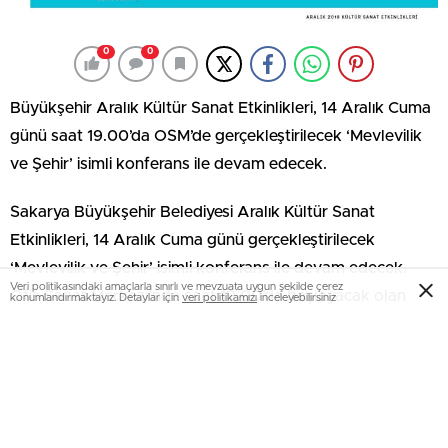
0
0
Büyükşehir Aralık Kültür Sanat Etkinlikleri, 14 Aralık Cuma
günü saat 19.00’da OSM’de gerçekleştirilecek ‘Mevlevilik
ve Şehir’ isimli konferans ile devam edecek.
Sakarya Büyükşehir Belediyesi Aralık Kültür Sanat
Etkinlikleri, 14 Aralık Cuma günü gerçekleştirilecek
‘Mevlevilik ve Şehir’ isimli konferans ile devam edecek.
Veri politikasındaki amaçlarla sınırlı ve mevzuata uygun şekilde çerez
Ofis Sanat Merkezi’nde saat 19.00’da başlayacak olan
konumlandırmaktayız. Detaylar için
veri politikamızı
inceleyebilirsiniz
programa Prof. Dr. Bilal Kemikli konuşmacı olarak
katılacak. Kültür ve Sosyal İşler Dairesi Başkanlığı’ndan
yapılan açıklamada, “Prof. Dr. Bilal Kemikli’nin konuşmacı
olarak katılacağı ‘Mevlevilik ve Şehir’ isimli konferansa tüm
kültür sanat dostları davetlidir” denildi.