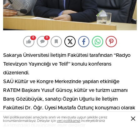
0
0
Sakarya Üniversitesi İletişim Fakültesi tarafından “Radyo
Televizyon Yayıncılığı ve Telif” konulu konferans
düzenlendi.
SAÜ Kültür ve Kongre Merkezinde yapılan etkinliğe
RATEM Başkanı Yusuf Gürsoy, kültür ve turizm uzmanı
Barış Gözübüyük, sanatçı Özgün Uğurlu ile İletişim
Fakültesi Dr. Öğr. Üyesi Mustafa Öztunç konuşmacı olarak
katıldı.
Veri politikasındaki amaçlarla sınırlı ve mevzuata uygun şekilde çerez
konumlandırmaktayız. Detaylar için
veri politikamızı
inceleyebilirsiniz
Aklımızdaki düşünceler eser değildir
RATEM Başkanı Yusuf Gürsoy konuşmasında teknoloji ve