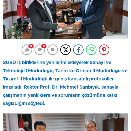
0
0
SUBÜ iş birliklerine yenilerini ekleyerek Sanayi ve
Teknoloji İl Müdürlüğü, Tarım ve Orman İl Müdürlüğü ve
Ticaret İl Müdürlüğü ile geniş kapsamlı protokoller
imzaladı. Rektör Prof. Dr. Mehmet Sarıbıyık, sahayla
çalışmanın yeniliklere ve sorunların çözümüne katkı
sağladığını söyledi.