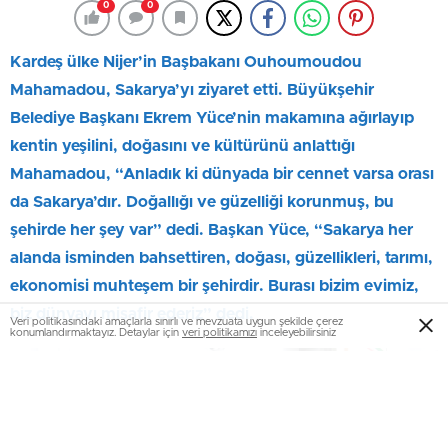
0
0
Kardeş ülke Nijer’in Başbakanı Ouhoumoudou
Mahamadou, Sakarya’yı ziyaret etti. Büyükşehir
Belediye Başkanı Ekrem Yüce’nin makamına ağırlayıp
kentin yeşilini, doğasını ve kültürünü anlattığı
Mahamadou, “Anladık ki dünyada bir cennet varsa orası
da Sakarya’dır. Doğallığı ve güzelliği korunmuş, bu
şehirde her şey var” dedi. Başkan Yüce, “Sakarya her
alanda isminden bahsettiren, doğası, güzellikleri, tarımı,
ekonomisi muhteşem bir şehirdir. Burası bizim evimiz,
biz dünyayı misafir ederiz” dedi.
Veri politikasındaki amaçlarla sınırlı ve mevzuata uygun şekilde çerez
konumlandırmaktayız. Detaylar için
veri politikamızı
inceleyebilirsiniz