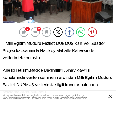
0
0
İl Milli Eğitim Müdürü Fazilet DURMUŞ Kah-Veli Saatler
Projesi kapsamında Hacıköy Mahalle Kahvesinde
velilerimizle buluştu.
Aile içi iletişim,Madde Bağımlılığı ,Sınav Kaygısı
konularında verilen seminerin ardından Milli Eğitim Müdürü
Fazilet DURMUŞ velilerimize ilgili konular hakkında
açıklamalarda bulundu.
Veri politikasındaki amaçlarla sınırlı ve mevzuata uygun şekilde çerez
konumlandırmaktayız. Detaylar için
veri politikamızı
inceleyebilirsiniz
Mahalle halkından kadınlı erkekli kalabalık vatandaş
topluluğunun katıldığı sohbet toplantısında; Aile İçi