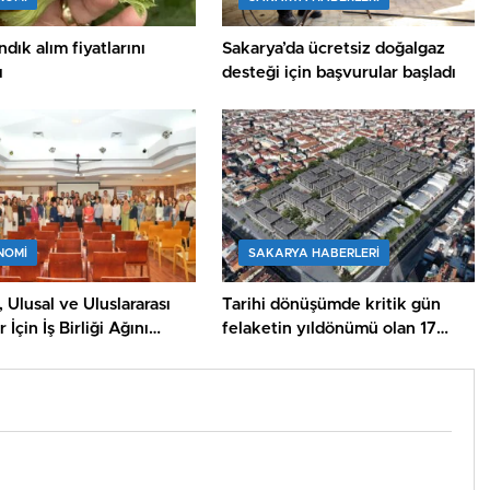
dık alım fiyatlarını
Sakarya’da ücretsiz doğalgaz
ı
desteği için başvurular başladı
NOMİ
SAKARYA HABERLERI
Ulusal ve Uluslararası
Tarihi dönüşümde kritik gün
 İçin İş Birliği Ağını
felaketin yıldönümü olan 17
diriyor
Ağustos