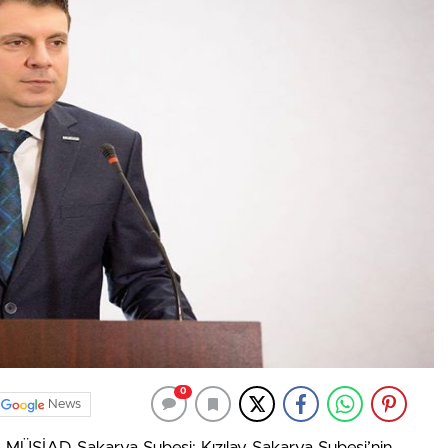
0
News
MÜSİAD Sakarya Şubesi; Kızılay Sakarya Şubesi’nin