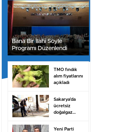
Bana Bir İlahi Söyle
Programı Düzenlendi
TMO fındık
alım fiyatlarını
açıkladı
Sakarya’da
ücretsiz
doğalgaz
desteği için
başvurular
Yeni Parti
başladı