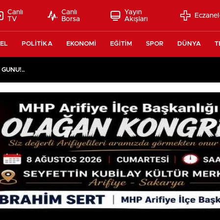
Canlı
Canlı
Yayın
Eczanel
TV
Borsa
Akışları
EL
POLİTİKA
EKONOMİ
EĞİTİM
SPOR
DÜNYA
T
 GÜNÜ!..