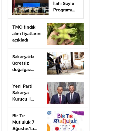
İlahi Söyle
Programı
Düzenlendi
TMO fındık
alım fiyatlarını
açıkladı
Sakarya’da
ücretsiz
doğalgaz
desteği için
başvurular
Yeni Parti
başladı
Sakarya
Kurucu İl
Başkanı olarak
görevlendirildi
Bir Tır
Mutluluk 7
Ağustos’ta