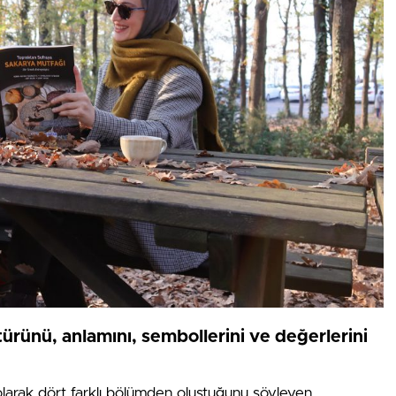
ürünü, anlamını, sembollerini ve değerlerini
 olarak dört farklı bölümden oluştuğunu söyleyen