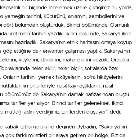
apsamlı bir biçimde incelemek üzere çıktığımız bu yolda,
 o yemeğin tarihini, kültürünü, anlamını, sembollerini ve
bı dört bölümden oluşturduk. Birinci bölümünde, Osmanlı
üretiminin tarihini yazdık. İkinci bölümde, Sakarya ilinin
ışmasını hazırladık. Sakarya’nın etnik haritasını ortaya koyup
re göç ettiğine dair envanter çalışması yaptık. Sakarya’nın
elerini, köylerini, dağlarını, mahallelerini gezdik. Oradaki
opraklarında neler ekilir, neler biçilir, sofralarda özel
 Onların tarihini, yemek hikâyelerini, sofra hikâyelerini
 mutfaklarının birbirleriyle nasıl kaynaştıklarını, nasıl
ncü bölümümüz de Sakarya’nın damak hafızasından oluştu.
arifler yer alıyor. Birinci tarifler geleneksel, ikinci
a mutfağı adını verdiğimiz tariflerden oluşuyor” dedi.
 kabak tatlısı geldiğine değinen Uybadın, ”Sakarya’nın
çok farklı milletleri bir araya getiren bir bölge. Biz de