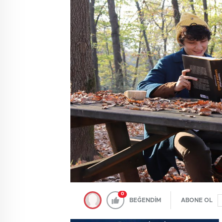
0
BEĞENDİM
ABONE OL