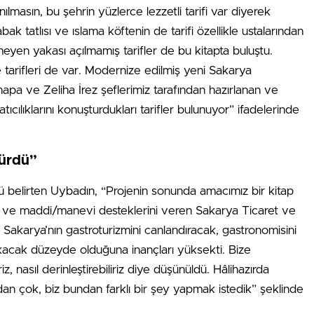
ılmasın, bu şehrin yüzlerce lezzetli tarifi var diyerek
bak tatlısı ve ıslama köftenin de tarifi özellikle ustalarından
yen yakası açılmamış tarifler de bu kitapta buluştu.
ve tarifleri de var. Modernize edilmiş yeni Sakarya
apa ve Zeliha İrez şeflerimiz tarafından hazırlanan ve
ıcılıklarını konuşturdukları tarifler bulunuyor” ifadelerinde
sürdü”
 belirten Uybadın, “Projenin sonunda amacımız bir kitap
an ve maddi/manevi desteklerini veren Sakarya Ticaret ve
Sakarya’nın gastroturizmini canlandıracak, gastronomisini
okacak düzeyde olduğuna inançları yüksekti. Bize
riz, nasıl derinleştirebiliriz diye düşünüldü. Hâlihazırda
an çok, biz bundan farklı bir şey yapmak istedik” şeklinde