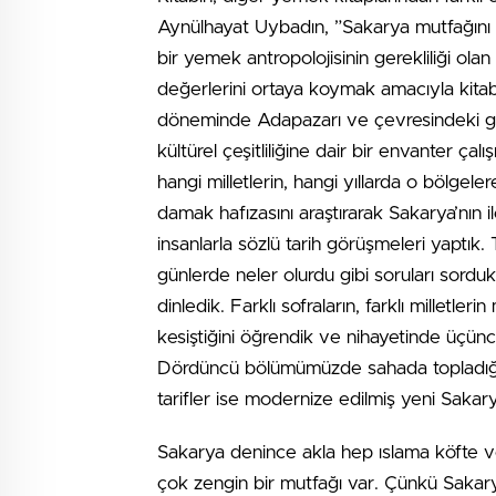
Aynülhayat Uybadın, ”Sakarya mutfağını k
bir yemek antropolojisinin gerekliliği olan
değerlerini ortaya koymak amacıyla kita
döneminde Adapazarı ve çevresindeki gıda 
kültürel çeşitliliğine dair bir envanter çal
hangi milletlerin, hangi yıllarda o bölgele
damak hafızasını araştırarak Sakarya’nın ilç
insanlarla sözlü tarih görüşmeleri yaptık. T
günlerde neler olurdu gibi soruları sorduk.
dinledik. Farklı sofraların, farklı milletlerin
kesiştiğini öğrendik ve nihayetinde üçü
Dördüncü bölümümüzde sahada topladığımız t
tarifler ise modernize edilmiş yeni Sakary
Sakarya denince akla hep ıslama köfte ve
çok zengin bir mutfağı var. Çünkü Sakarya 