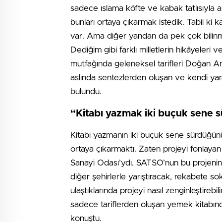
sadece ıslama köfte ve kabak tatlısıyla an
bunları ortaya çıkarmak istedik. Tabii ki ka
var. Ama diğer yandan da pek çok bilinme
Dediğim gibi farklı milletlerin hikâyeleri 
mutfağında geleneksel tarifleri Doğan An
aslında sentezlerden oluşan ve kendi yarat
bulundu.
“Kitabı yazmak iki buçuk sene 
Kitabı yazmanın iki buçuk sene sürdüğünü
ortaya çıkarmaktı. Zaten projeyi fonlay
Sanayi Odası’ydı. SATSO’nun bu projenin 
diğer şehirlerle yarıştıracak, rekabete s
ulaştıklarında projeyi nasıl zenginleştirebili
sadece tariflerden oluşan yemek kitabınd
konuştu.