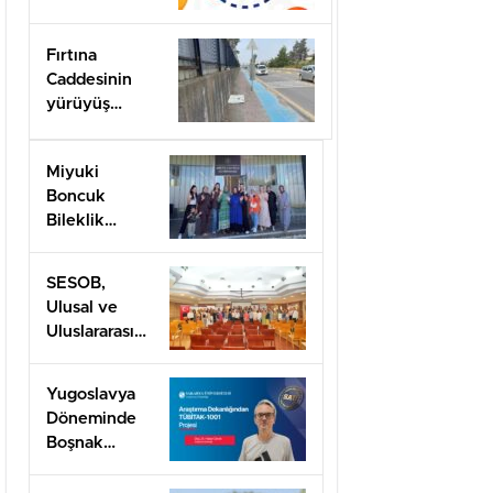
Arifiye’de!
Fırtına
Caddesinin
yürüyüş
yolları ilgi
bekliyor!
Miyuki
Boncuk
Bileklik
Yapımını
öğrendiler
SESOB,
Ulusal ve
Uluslararası
Projeler İçin
İş Birliği
Yugoslavya
Ağını
Döneminde
Güçlendiriyor
Boşnak
Kimliğine
TÜBİTAK