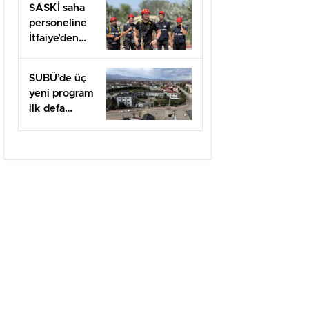
SASKİ saha
1001 Desteği
personeline
İtfaiye’den
uygulamalı
güvenlik
SUBÜ’de üç
eğitimi
yeni program
ilk defa
öğrenci
alacak