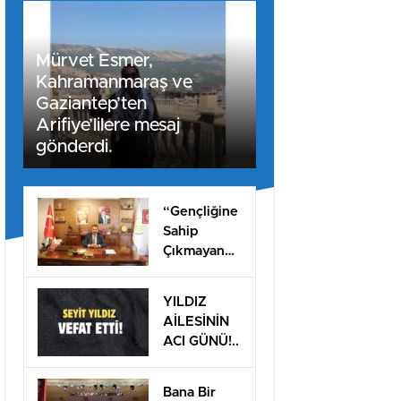
Mürvet Esmer,
Kahramanmaraş ve
Gaziantep’ten
Arifiye’lilere mesaj
gönderdi.
“Gençliğine
Sahip
Çıkmayan
Milletler
Geleceğini
YILDIZ
İnşa
AİLESİNİN
Edemez”
ACI GÜNÜ!..
Bana Bir