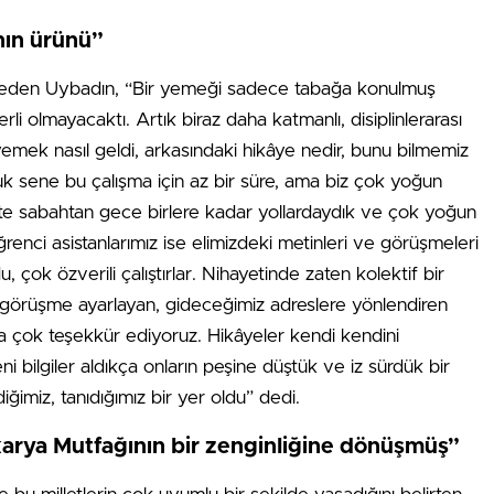
nın ürünü”
fade eden Uybadın, “Bir yemeği sadece tabağa konulmuş
rli olmayacaktı. Artık biraz daha katmanlı, disiplinlerarası
emek nasıl geldi, arkasındaki hikâye nedir, bunu bilmemiz
çuk sene bu çalışma için az bir süre, ama biz çok yoğun
üste sabahtan gece birlere kadar yollardaydık ve çok yoğun
enci asistanlarımız ise elimizdeki metinleri ve görüşmeleri
çok özverili çalıştırlar. Nihayetinde zaten kolektif bir
ze görüşme ayarlayan, gideceğimiz adreslere yönlendiren
ra çok teşekkür ediyoruz. Hikâyeler kendi kendini
 bilgiler aldıkça onların peşine düştük ve iz sürdük bir
diğimiz, tanıdığımız bir yer oldu” dedi.
akarya Mutfağının bir zenginliğine dönüşmüş”