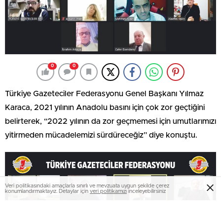
0
0
Türkiye Gazeteciler Federasyonu Genel Başkanı Yılmaz
Karaca, 2021 yılının Anadolu basını için çok zor geçtiğini
belirterek, “2022 yılının da zor geçmemesi için umutlarımızı
yitirmeden mücadelemizi sürdüreceğiz” diye konuştu.
Veri politikasındaki amaçlarla sınırlı ve mevzuata uygun şekilde çerez
konumlandırmaktayız. Detaylar için
veri politikamızı
inceleyebilirsiniz