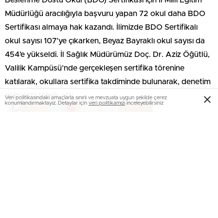
Beslenme Dostu Okul (BDO) Sertifikası için İl Milli Eğitim
Müdürlüğü aracılığıyla başvuru yapan 72 okul daha BDO
Sertifikası almaya hak kazandı. İlimizde BDO Sertifikalı
okul sayısı 107’ye çıkarken, Beyaz Bayraklı okul sayısı da
454’e yükseldi. İl Sağlık Müdürümüz Doç. Dr. Aziz Öğütlü,
Valilik Kampüsü’nde gerçekleşen sertifika törenine
katılarak, okullara sertifika takdiminde bulunarak, denetim
ekiplerini tebrik etti.
Veri politikasındaki amaçlarla sınırlı ve mevzuata uygun şekilde çerez
konumlandırmaktayız. Detaylar için
veri politikamızı
inceleyebilirsiniz
.