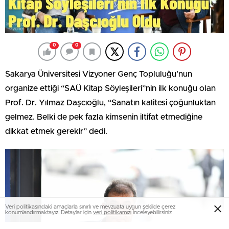
0
0
Sakarya Üniversitesi Vizyoner Genç Topluluğu’nun
organize ettiği “SAÜ Kitap Söyleşileri”nin ilk konuğu olan
Prof. Dr. Yılmaz Daşcıoğlu, “Sanatın kalitesi çoğunluktan
gelmez. Belki de pek fazla kimsenin iltifat etmediğine
dikkat etmek gerekir” dedi.
Veri politikasındaki amaçlarla sınırlı ve mevzuata uygun şekilde çerez
konumlandırmaktayız. Detaylar için
veri politikamızı
inceleyebilirsiniz