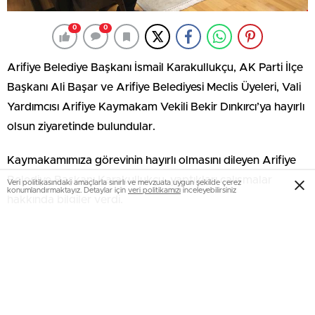
0
0
Arifiye Belediye Başkanı İsmail Karakullukçu, AK Parti İlçe
Başkanı Ali Başar ve Arifiye Belediyesi Meclis Üyeleri, Vali
Yardımcısı Arifiye Kaymakam Vekili Bekir Dınkırcı’ya hayırlı
olsun ziyaretinde bulundular.
Kaymakamımıza görevinin hayırlı olmasını dileyen Arifiye
Belediye Başkanı Karakullukçu, yaptıkları çalışmalar
Veri politikasındaki amaçlarla sınırlı ve mevzuata uygun şekilde çerez
konumlandırmaktayız. Detaylar için
veri politikamızı
inceleyebilirsiniz
hakkında bilgiler verdi.
Kaymakamımız ziyaretten duyduğu memnuniyeti dile
getirerek Arifiye Belediye Başkanı İsmail Karakullukçu, AK
Parti İlçe Başkanı Ali Başar ve Arifiye Belediyesi Meclis
Üyelerine görevlerinde başarılar diledi.