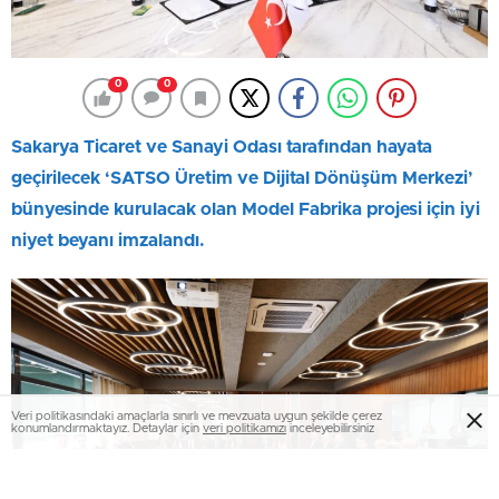
0
0
Sakarya Ticaret ve Sanayi Odası tarafından hayata
geçirilecek ‘SATSO Üretim ve Dijital Dönüşüm Merkezi’
bünyesinde kurulacak olan Model Fabrika projesi için iyi
niyet beyanı imzalandı.
Veri politikasındaki amaçlarla sınırlı ve mevzuata uygun şekilde çerez
konumlandırmaktayız. Detaylar için
veri politikamızı
inceleyebilirsiniz