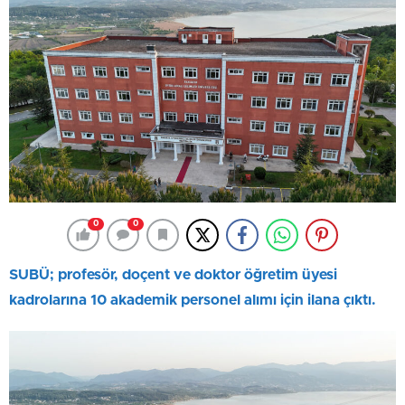
0
0
SUBÜ; profesör, doçent ve doktor öğretim üyesi
kadrolarına 10 akademik personel alımı için ilana çıktı.