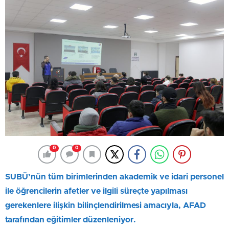
0
0
SUBÜ’nün tüm birimlerinden akademik ve idari personel
ile öğrencilerin afetler ve ilgili süreçte yapılması
gerekenlere ilişkin bilinçlendirilmesi amacıyla, AFAD
tarafından eğitimler düzenleniyor.