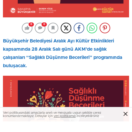
0
0
Büyükşehir Belediyesi Aralık Ayı Kültür Etkinlikleri
kapsamında 28 Aralık Salı günü AKM’de sağlık
çalışanları “Sağlıklı Düşünme Becerileri” programında
buluşacak.
Veri politikasındaki amaçlarla sınırlı ve mevzuata uygun şekilde çerez
konumlandırmaktayız. Detaylar için
veri politikamızı
inceleyebilirsiniz