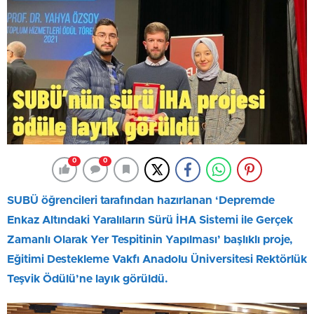
0
0
SUBÜ öğrencileri tarafından hazırlanan ‘Depremde
Enkaz Altındaki Yaralıların Sürü İHA Sistemi ile Gerçek
Zamanlı Olarak Yer Tespitinin Yapılması’ başlıklı proje,
Eğitimi Destekleme Vakfı Anadolu Üniversitesi Rektörlük
Teşvik Ödülü’ne layık görüldü.