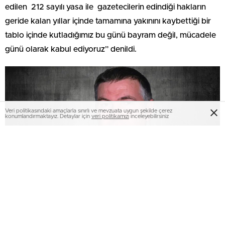
edilen 212 sayılı yasa ile gazetecilerin edindiği hakların
geride kalan yıllar içinde tamamına yakınını kaybettiği bir
tablo içinde kutladığımız bu günü bayram değil, mücadele
günü olarak kabul ediyoruz” denildi.
Veri politikasındaki amaçlarla sınırlı ve mevzuata uygun şekilde çerez
konumlandırmaktayız. Detaylar için
veri politikamızı
inceleyebilirsiniz
Açıklamada şu görüşlere yer verildi:
Görevi halka gerçekleri aktarmak olan biz gazeteciler için
10 Ocak, artık bayram olarak kutlayacağımız bir gün