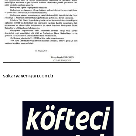
sakaryayenigun.com.tr